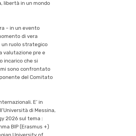
, libertà in un mondo
ra – in un evento
 momento di vera
di un ruolo strategico
la valutazione pre e
 incarico che si
à mi sono confrontato
omponente del Comitato
ternazionali. E’ in
l’Università di Messina,
gy 2026 sul tema :
amma BIP (Erasmus +)
egian University of