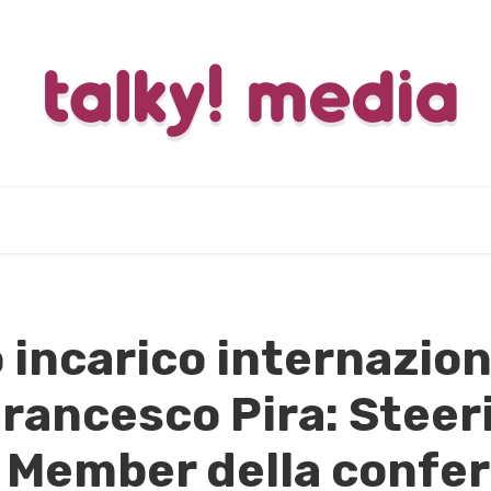
 incarico internaziona
rancesco Pira: Steer
Member della confe