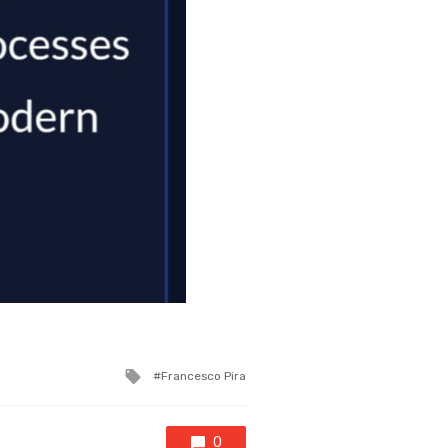
Tagged
Francesco Pira
with
0