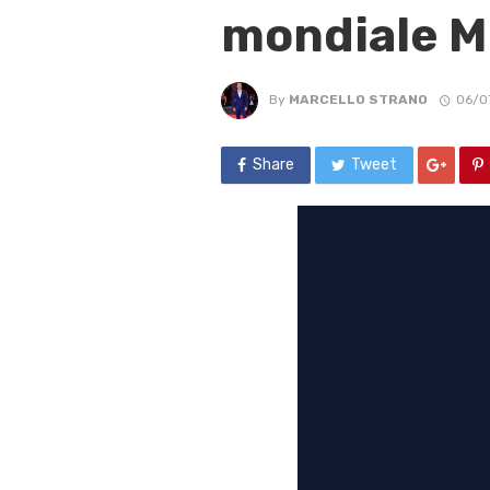
mondiale 
By
MARCELLO STRANO
06/0
Share
Tweet