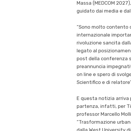
Massa (MEDCOM 2027), sa
guidato dai media e dall
“Sono molto contento d
internazionale importan
rivoluzione sancita dalla
legato al posizionamento
post della conferenza s
preannuncia impegnativo
on line e spero di svol
Scientifico e di relatore”
E questa notizia arriva 
partenza, infatti, per T
professor Marcello Moll
“Trasformazione urbana
dalla West University di