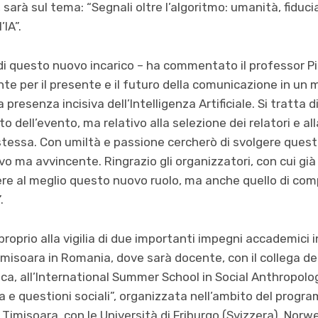
rà sul tema: “Segnali oltre l’algoritmo: umanità, fiducia
’IA”.
i questo nuovo incarico – ha commentato il professor Pi
te per il presente e il futuro della comunicazione in un
 presenza incisiva dell’Intelligenza Artificiale. Si tratta 
 dell’evento, ma relativo alla selezione dei relatori e al
tessa. Con umiltà e passione cercherò di svolgere questo
 ma avvincente. Ringrazio gli organizzatori, con cui gi
gere al meglio questo nuovo ruolo, ma anche quello di c
.
proprio alla vigilia di due importanti impegni accademici in
imisoara in Romania, dove sarà docente, con il collega del
ica, all’International Summer School in Social Anthropolo
 e questioni sociali”, organizzata nell’ambito del progr
 Timisoara, con le Università di Friburgo (Svizzera), Norw