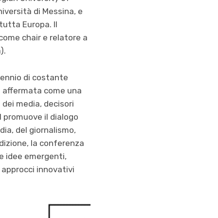
niversità di Messina, e
tutta Europa. Il
ome chair e relatore a
).
cennio di costante
è affermata come una
 dei media, decisori
 promuove il dialogo
edia, del giornalismo,
edizione, la conferenza
e idee emergenti,
approcci innovativi