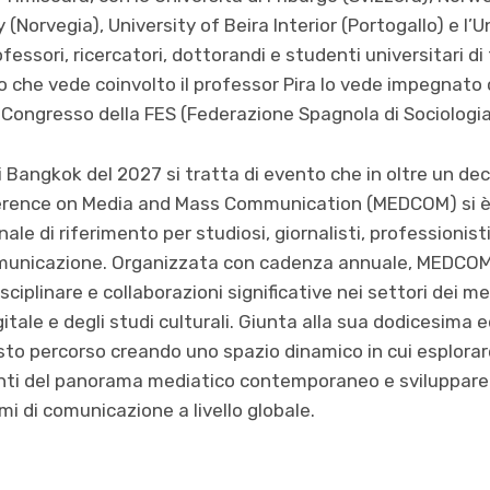
Norvegia), University of Beira Interior (Portogallo) e l’U
fessori, ricercatori, dottorandi e studenti universitari di 
he vede coinvolto il professor Pira lo vede impegnato c
 Congresso della FES (Federazione Spagnola di Sociologia
 Bangkok del 2027 si tratta di evento che in oltre un de
nference on Media and Mass Communication (MEDCOM) si 
le di riferimento per studiosi, giornalisti, professionisti
 comunicazione. Organizzata con cadenza annuale, MEDCOM
disciplinare e collaborazioni significative nei settori dei m
itale e degli studi culturali. Giunta alla sua dodicesima 
to percorso creando uno spazio dinamico in cui esplorar
genti del panorama mediatico contemporaneo e sviluppare 
emi di comunicazione a livello globale.