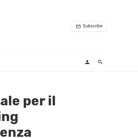
Subscribe
le per il
ing
renza