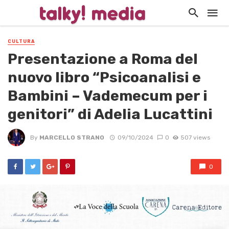
CULTURA
Presentazione a Roma del
nuovo libro “Psicoanalisi e
Bambini – Vademecum per i
genitori” di Adelia Lucattini
By
MARCELLO STRANO
09/10/2024
0
507 views
0