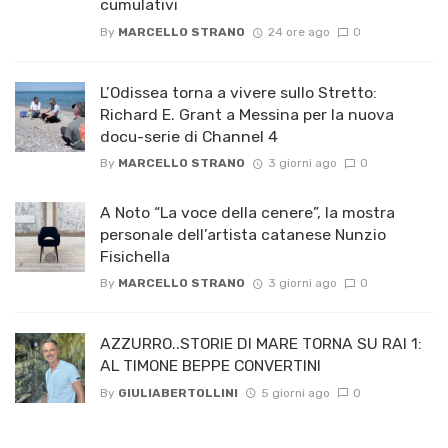
cumulativi
By
MARCELLO STRANO
24 ore ago
0
L’Odissea torna a vivere sullo Stretto:
Richard E. Grant a Messina per la nuova
docu-serie di Channel 4
By
MARCELLO STRANO
3 giorni ago
0
A Noto “La voce della cenere”, la mostra
personale dell’artista catanese Nunzio
Fisichella
By
MARCELLO STRANO
3 giorni ago
0
AZZURRO..STORIE DI MARE TORNA SU RAI 1:
AL TIMONE BEPPE CONVERTINI
By
GIULIABERTOLLINI
5 giorni ago
0