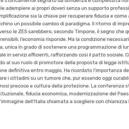
alia è storicamente segnato da diffidenza e complessità no
ile adempiere ai propri doveri senza un supporto profess
plificazione sia la chiave per recuperare fiducia e come a
dichino un possibile cambio di paradigma. Il ritorno di impr
 verso le ZES sarebbero, secondo Timpone, il segno che q
ensibili, l’economia risponde. Ma la condizione necessari
tica, unica in grado di sostenere una programmazione di lu
cale in servizi efficienti, rafforzando così il patto sociale. 
ndo al suo ruolo di promotore della proposta di legge ist
ne definitiva entro maggio. Ha ricordato l’importanza de
are i cittadini su un tumore che, pur essendo oggi curabil
agnosi precoce e cultura della protezione. La conferenza 
tituzionale, fiducia economica, modernizzazione del Paese
’immagine dell’Italia chiamata a scegliere con chiarezza l