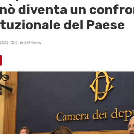
nò diventa un confro
ituzionale del Paese
/2026
0
614 views