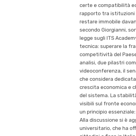
certe e compatibilità e
rapporto tra istituzioni
restare immobile davant
secondo Giorgianni, son
legge sugli ITS Academy
tecnica: superare la fr
competitività del Paese
analisi, due pilastri c
videoconferenza, il sen
che considera dedicata 
crescita economica e c
del sistema. La stabili
visibili sul fronte econ
un principio essenziale
Alla discussione si è a
universitario, che ha o