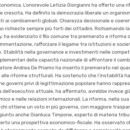
conomica. L’onorevole Letizia Giorgianni ha offerto una ri
 e crescita. Ha definito la democrazia liberale un organi
i ai cambiamenti globali. Chiarezza decisionale e coere
o richieste sempre più forti dei cittadini. Richiamando la
, ha evidenziato il filo comune tra premierato e riforma 
ammentazione, rafforzare il legame tra istituzioni e socie
. Stabilità nella governance e investimenti nelle compet
omplementari della capacità nazionale di affrontare il cam
atore Andrea De Priamo ha inserito il premierato nel quad
alle riforme strutturali. Ha sostenuto che l’instabilità h
he governi privi di legittimazione popolare hanno rappre
tà dell’esecutivo attuale, ha affermato, avrebbe invece gi
omico e nelle relazioni internazionali. La riforma, nella sua
: chi ottiene un voto in più governa, con maggiore traspa
ggiunto anche Gianluca Timpone, esperto di materia trib
fferto una prospettiva economico-fiscale. Ha osservato ch