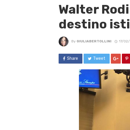
Walter Rodi
destino ist
By
GIULIABERTOLLINI
17/02
Share
Tweet