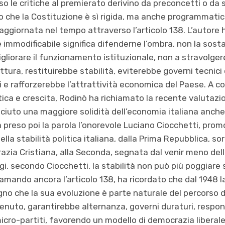
o le critiche al premierato derivino da preconcetti o da
o che la Costituzione è sì rigida, ma anche programmatic
aggiornata nel tempo attraverso l’articolo 138. L’autore 
e immodificabile significa difenderne l’ombra, non la sost
gliorare il funzionamento istituzionale, non a stravolgere i
ettura, restituirebbe stabilità, eviterebbe governi tecnic
ri e rafforzerebbe l’attrattività economica del Paese. A
itica e crescita, Rodinò ha richiamato la recente valutazi
ciuto una maggiore solidità dell’economia italiana anche 
 preso poi la parola l’onorevole Luciano Ciocchetti, promo
ella stabilità politica italiana, dalla Prima Repubblica, so
azia Cristiana, alla Seconda, segnata dal venir meno del
i, secondo Ciocchetti, la stabilità non può più poggiare s
iamando ancora l’articolo 138, ha ricordato che dal 1948 l
gno che la sua evoluzione è parte naturale del percorso 
enuto, garantirebbe alternanza, governi duraturi, respons
i micro-partiti, favorendo un modello di democrazia libera