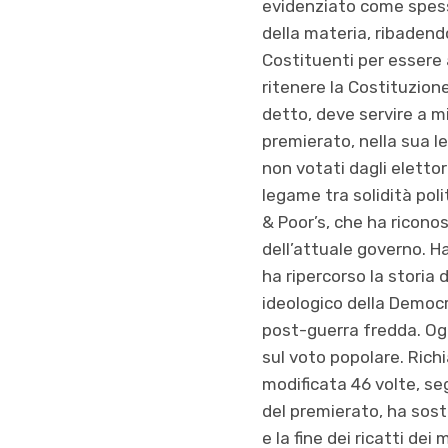
evidenziato come spess
della materia, ribadend
Costituenti per essere 
ritenere la Costituzion
detto, deve servire a mi
premierato, nella sua l
non votati dagli eletto
legame tra solidità pol
& Poor’s, che ha riconos
dell’attuale governo. Ha
ha ripercorso la storia d
ideologico della Democr
post-guerra fredda. Ogg
sul voto popolare. Rich
modificata 46 volte, se
del premierato, ha sost
e la fine dei ricatti de