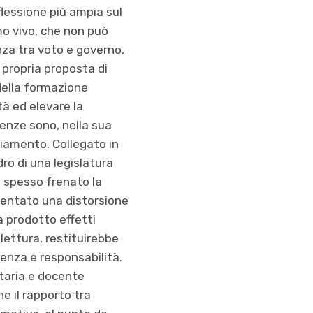
flessione più ampia sul
smo vivo, che non può
nza tra voto e governo,
 propria proposta di
della formazione
tà ed elevare la
enze sono, nella sua
biamento. Collegato in
ro di una legislatura
a spesso frenato la
sentato una distorsione
à prodotto effetti
 lettura, restituirebbe
renza e responsabilità.
utaria e docente
e il rapporto tra