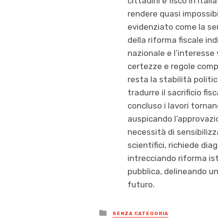
cittadini e fisco in It
rendere quasi impossib
evidenziato come la sem
della riforma fiscale in
nazionale e l’interesse
certezze e regole compr
resta la stabilità poli
tradurre il sacrificio fis
concluso i lavori torna
auspicando l’approvazio
necessità di sensibilizz
scientifici, richiede di
intrecciando riforma is
pubblica, delineando un
futuro.
Posted
SENZA CATEGORIA