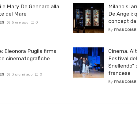
 e Mary De Gennaro alla
Milano si a
te del Mare
De Angeli: q
concept ded
ES
5 ore ago
0
By
FRANCOISE
: Eleonora Puglia firma
Cinema, Alt
ese cinematografiche
Festival de
Snellendo” c
francese
ES
3 giorni ago
0
By
FRANCOISE