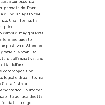
 scarsa conoscenza
a, pensata dai Padri
ha quindi spiegato che
anza. Una riforma, ha
 principi. Il
i o cambi di maggioranza
 confermare questo
one positiva di Standard
grazie alla stabilità
tore dell’iniziativa, che
rretta dall’asse
le contrapposizioni
u logiche di partito, ma
a Carta è stata
democratico. La riforma
abilità politica diretta
le fondato su regole