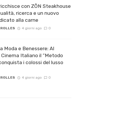
rricchisce con ZŌN Steakhouse
ualità, ricerca e un nuovo
icato alla carne
 ROLLES
4 giorni ago
0
a Moda e Benessere: Al
l Cinema Italiano il “Metodo
onquista i colossi del lusso
 ROLLES
4 giorni ago
0