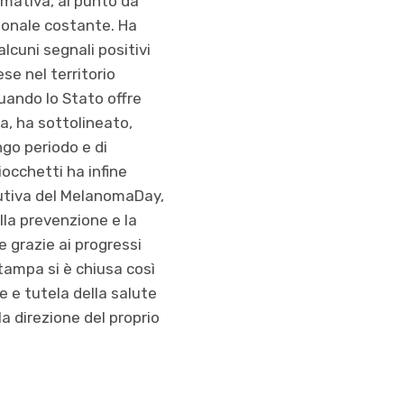
rmativa, al punto da
ionale costante. Ha
lcuni segnali positivi
ese nel territorio
uando lo Stato offre
a, ha sottolineato,
ngo periodo e di
Ciocchetti ha infine
itutiva del MelanomaDay,
lla prevenzione e la
e grazie ai progressi
stampa si è chiusa così
 e tutela della salute
a direzione del proprio