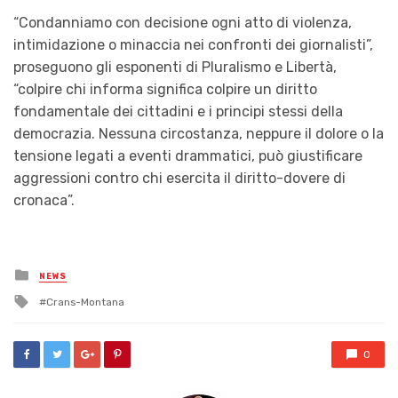
“Condanniamo con decisione ogni atto di violenza,
intimidazione o minaccia nei confronti dei giornalisti”,
proseguono gli esponenti di Pluralismo e Libertà,
“colpire chi informa significa colpire un diritto
fondamentale dei cittadini e i principi stessi della
democrazia. Nessuna circostanza, neppure il dolore o la
tensione legati a eventi drammatici, può giustificare
aggressioni contro chi esercita il diritto-dovere di
cronaca”.
Posted
NEWS
in
Tagged
Crans-Montana
with
0