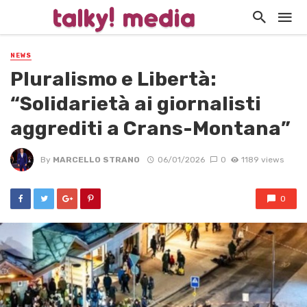
NEWS
Pluralismo e Libertà:
“Solidarietà ai giornalisti
aggrediti a Crans-Montana”
By
MARCELLO STRANO
06/01/2026
0
1189 views
0