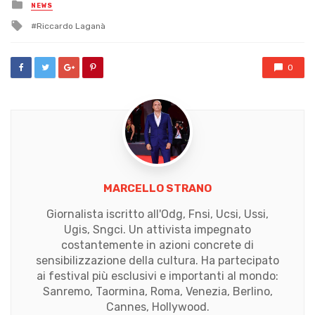
Posted
NEWS
in
Tagged
Riccardo Laganà
with
0
MARCELLO STRANO
Giornalista iscritto all'Odg, Fnsi, Ucsi, Ussi,
Ugis, Sngci. Un attivista impegnato
costantemente in azioni concrete di
sensibilizzazione della cultura. Ha partecipato
ai festival più esclusivi e importanti al mondo:
Sanremo, Taormina, Roma, Venezia, Berlino,
Cannes, Hollywood.