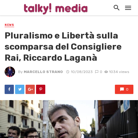
NEWS
Pluralismo e Libertà sulla
scomparsa del Consigliere
Rai, Riccardo Laganà
By
MARCELLO STRANO
10/08/2023
0
1034 views
0