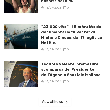
nascita del film.
16/07/2026
0
“23.000 vite”: il film tratto dal
documentario “Iuventa” di
Michele Cinque, dal 17 luglio su
Netflix.
16/07/2026
0
Teodoro Valente, prematura
scomparsa del Presidente
dell’Agenzia Spaziale Italiana
16/07/2026
0
View all News