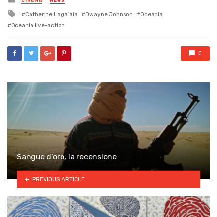
CINEMA
NEWS
in
Tagged
Catherine Lagaʻaia
Dwayne Johnson
Oceania
with
Oceania live-action
0
Sangue d’oro, la recensione
PREVIOUS ARTICLE