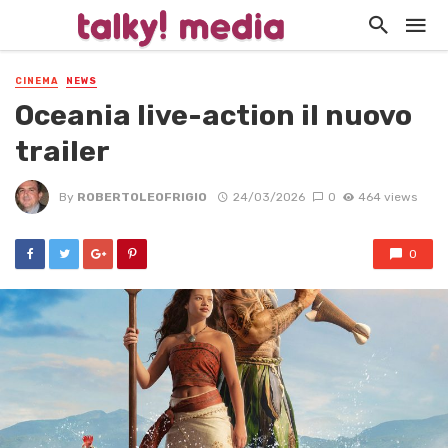
CINEMA
NEWS
Oceania live-action il nuovo
trailer
By
ROBERTOLEOFRIGIO
24/03/2026
0
464 views
0