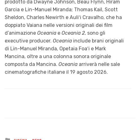
prodotto da Dwayne Johnson, Beau Flynn, Hiram
Garcia e Lin-Manuel Miranda; Thomas Kail, Scott
Sheldon, Charles Newirth e Auliʻi Cravalho, che ha
doppiato Vaiana nelle versioni originali dei film
d’animazione
Oceania
e
Oceania 2
, sono gli
executive producer.
Oceania
include brani originali
di Lin-Manuel Miranda, Opetaia Foaʻi e Mark
Mancina, oltre a una colonna sonora originale
composta da Mancina.
Oceania
arriverà nelle sale
cinematografiche italiane il 19 agosto 2026.
Posted