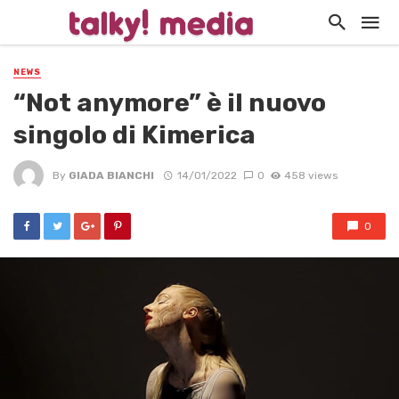
NEWS
“Not anymore” è il nuovo
singolo di Kimerica
By
GIADA BIANCHI
14/01/2022
0
458 views
0