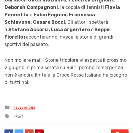
Deborah
Compagnoni
, la coppia di tennisti
Flavia
Pennetta
e
Fabio Fognini,
Francesca
Schiavone,
Cesare Bocci
. Gli attori spetterà
a
Stefano Accorsi, Luca Argentero
e
Beppe
Fiorello
racconteranno invece le storie di grandi
sportivi del passato.
Non mollare mai – Storie tricolore vi aspetta il prossimo
2 giugno in prima serata su Rai 1, perché l’emergenza
non è ancora finita e la Croce Rossa Italiana ha bisogno
di tutti noi.
Posted
TELEVISIONE
in
Tagged
Rai 1
with