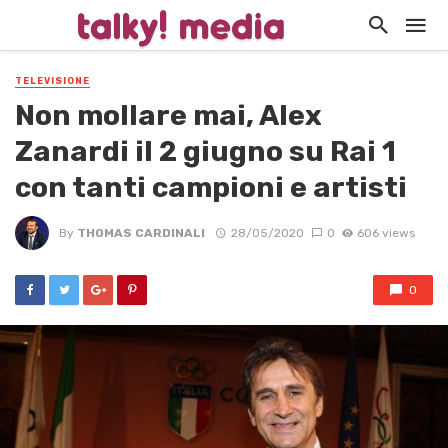
TELEVISIONE
Non mollare mai, Alex
Zanardi il 2 giugno su Rai 1
con tanti campioni e artisti
By
THOMAS CARDINALI
28/05/2020
0
606 views
0