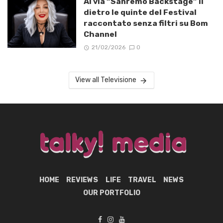
Al via “Sanremo Backstage” il
dietro le quinte del Festival
raccontato senza filtri su Bom
Channel
21/02/2026
0
View all Televisione
HOME
REVIEWS
LIFE
TRAVEL
NEWS
OUR PORTFOLIO