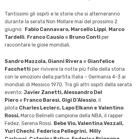
Tantissimi gli ospiti e le storie che si alterneranno
durante la serata Non Mollare mai del prossimo 2
giugno:
Fabio Cannavaro,
Marcello Lippi
,
Marco
Tardelli
,
Franco Causio
e
Bruno Conti
per
raccontare le gioie mondiali.
Sandro Mazzola, Gianni Rivera
e
Gianfelice
Facchetti
per rivivere la notte più folle della storia
con le emozioni della partita Italia – Germania 4-3 ai
mondiali di Messico 1970. Tra gli altri ospiti della serata
evento:
Javier Zanetti, Alessandro Del
Piero
e
Franco Baresi,
Gigi D’Alessio
, il
pilota
Charles Leclerc,
Lapo Elkann e
Valentino
Rossi,
Marco Belinelli campione della NBA, il rapper
Fedez, Serena Rossi,
Bebe Vio, Valentina Vezzali,
Yuri Chechi
,
Federica Pellegrini,
Milly
Carlucci,
Caterina Balivo
,
Federica Brignone
,