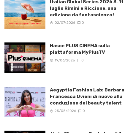
Italian Global Series 2026 3-11
luglio Rimini e Riccione, una
edizione da fantascienza !
02/07/2026
0
Nasce PLUS CINEMA sulla
piattaforma MyPlusTV
19/06/2026
0
Aegyptia Fashion Lab: Barbara
Francesca Ovieni di nuovo alla
conduzione del beauty talent
25/05/2026
0