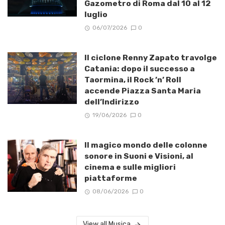
Gazometro di Roma dal 10 al 12
luglio
06/07/2026
0
Il ciclone Renny Zapato travolge
Catania: dopo il successo a
Taormina, il Rock ’n’ Roll
accende Piazza Santa Maria
dell’Indirizzo
19/06/2026
0
Il magico mondo delle colonne
sonore in Suoni e Visioni, al
cinema e sulle migliori
piattaforme
08/06/2026
0
View all Musica