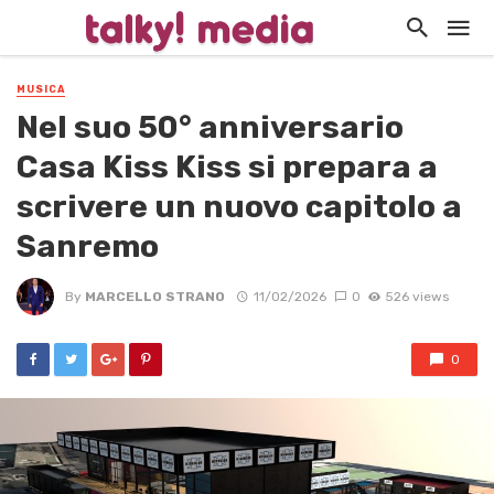
MUSICA
Nel suo 50° anniversario
Casa Kiss Kiss si prepara a
scrivere un nuovo capitolo a
Sanremo
By
MARCELLO STRANO
11/02/2026
0
526 views
0