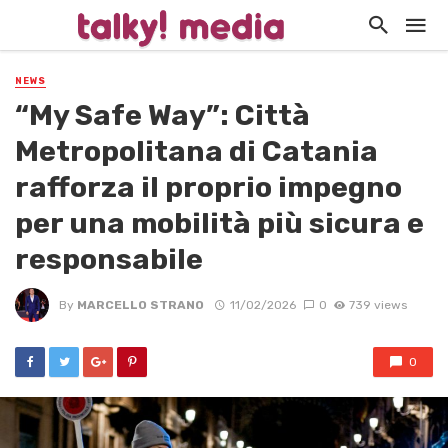
NEWS
“My Safe Way”: Città
Metropolitana di Catania
rafforza il proprio impegno
per una mobilità più sicura e
responsabile
By
MARCELLO STRANO
11/02/2026
0
739 views
0