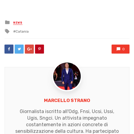
Posted
NEWS
in
Tagged
Catania
with
0
MARCELLO STRANO
Giornalista iscritto all'Odg, Fnsi, Ucsi, Ussi,
Ugis, Sngci. Un attivista impegnato
costantemente in azioni concrete di
sensibilizzazione della cultura. Ha partecipato