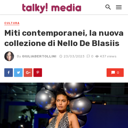
CULTURA
Miti contemporanei, la nuova
collezione di Nello De Blasiis
By
GIULIABERTOLLINI
23/03/2023
0
437 views
0