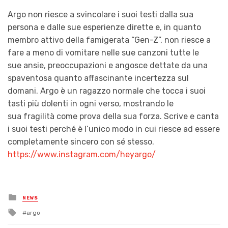
Argo non riesce a svincolare i suoi testi dalla sua
persona e dalle sue esperienze dirette e, in quanto
membro attivo della famigerata “Gen-Z”, non riesce a
fare a meno di vomitare nelle sue canzoni tutte le
sue ansie, preoccupazioni e angosce dettate da una
spaventosa quanto affascinante incertezza sul
domani. Argo è un ragazzo normale che tocca i suoi
tasti più dolenti in ogni verso, mostrando le
sua fragilità come prova della sua forza. Scrive e canta
i suoi testi perché è l’unico modo in cui riesce ad essere
completamente sincero con sé stesso.
https://www.instagram.com/heyargo/
Posted
NEWS
in
Tagged
argo
with