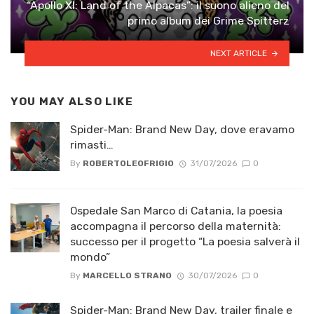
“Apollo XI: Land of the Alpacas”: il suono alieno del
primo album dei Grime Spitterz
NEXT ARTICLE
YOU MAY ALSO LIKE
Spider-Man: Brand New Day, dove eravamo
rimasti…
By
ROBERTOLEOFRIGIO
31/07/2026
0
Ospedale San Marco di Catania, la poesia
accompagna il percorso della maternità:
successo per il progetto “La poesia salverà il
mondo”
By
MARCELLO STRANO
30/07/2026
0
Spider-Man: Brand New Day, trailer finale e