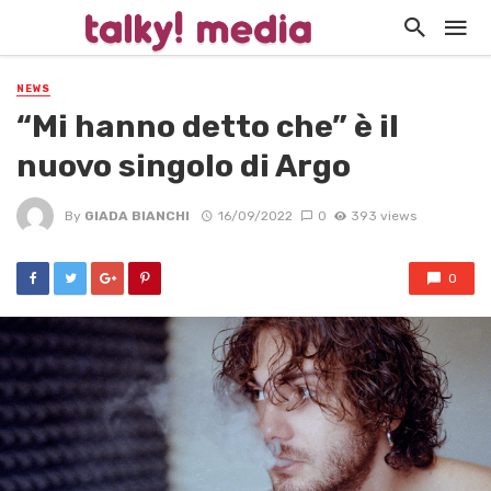
NEWS
“Mi hanno detto che” è il
nuovo singolo di Argo
By
GIADA BIANCHI
16/09/2022
0
393 views
0