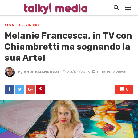
NEWS
TELEVISIONE
Melanie Francesca, in TV con
Chiambretti ma sognando la
sua Arte!
By
ANDREAIANNUZZI
30/04/2025
0
1429 views
0