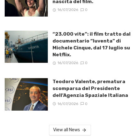
nascita del film.
16/07/2026
0
“23.000 vite”: il film tratto dal
documentario “Iuventa” di
Michele Cinque, dal 17 luglio su
Netflix.
16/07/2026
0
Teodoro Valente, prematura
scomparsa del Presidente
dell’Agenzia Spaziale Italiana
16/07/2026
0
View all News