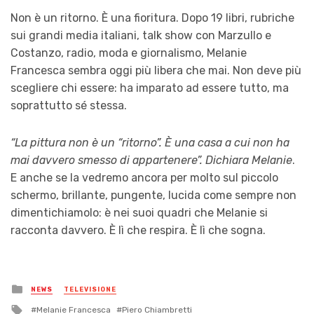
Non è un ritorno. È una fioritura. Dopo 19 libri, rubriche
sui grandi media italiani, talk show con Marzullo e
Costanzo, radio, moda e giornalismo, Melanie
Francesca sembra oggi più libera che mai. Non deve più
scegliere chi essere: ha imparato ad essere tutto, ma
soprattutto sé stessa.
“La pittura non è un “ritorno”. È una casa a cui non ha
mai davvero smesso di appartenere”. Dichiara Melanie
.
E anche se la vedremo ancora per molto sul piccolo
schermo, brillante, pungente, lucida come sempre non
dimentichiamolo: è nei suoi quadri che Melanie si
racconta davvero. È lì che respira. È lì che sogna.
Posted
NEWS
TELEVISIONE
in
Tagged
Melanie Francesca
Piero Chiambretti