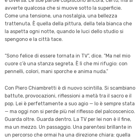
è diversa. Le sue parole colpiscono ancora, certo, ma si
avverte qualcosa che si muove sotto la superficie.
Come una tensione, una nostalgia, una bellezza
trattenuta. È quella della pittura, della tela bianca che
la aspetta ogni notte, quando le luci dello studio si
spengono e la città tace.
“Sono felice di essere tornata in TV”, dice. “Ma nel mio
cuore c’è una stanza segreta. È lì che mi rifugio: con
pennelli, colori, mani sporche e anima nuda.”
Con Piero Chiambretti è di nuovo scintilla. Si scambiano
battute, provocazioni, riflessioni a metà tra il sacro e il
pop. Lei è perfettamente a suo agio — lo è sempre stata
— ma oggi non si perde più nel riflesso del palcoscenico.
Guarda oltre. Guarda dentro. La TV per lei non è il fine,
ma un mezzo. Un passaggio. Una parentesi brillante in
un percorso che ormai ha una direzione chiara: quella