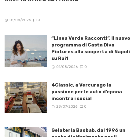
01/08/2026
0
“Linea Verde Racconti”, il nuovo
programma di Casta Diva
Pictures alla scoperta di Napoli
su Rai1
01/08/2026
0
4Classic, a Vercurago la
passione per le auto d’epoca
incontra i social
28/07/2026
0
Gelateria Baobab, dal 1996 un
punto di riferimento per il