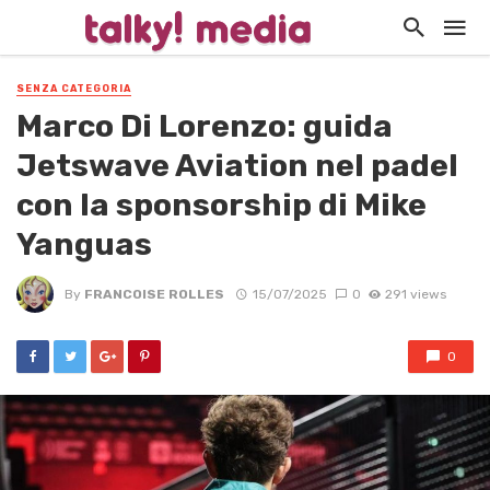
SENZA CATEGORIA
Marco Di Lorenzo: guida
Jetswave Aviation nel padel
con la sponsorship di Mike
Yanguas
By
FRANCOISE ROLLES
15/07/2025
0
291 views
0