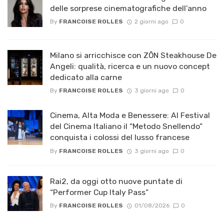
delle sorprese cinematografiche dell’anno
By
FRANCOISE ROLLES
2 giorni ago
0
Milano si arricchisce con ZŌN Steakhouse De
Angeli: qualità, ricerca e un nuovo concept
dedicato alla carne
By
FRANCOISE ROLLES
3 giorni ago
0
Cinema, Alta Moda e Benessere: Al Festival
del Cinema Italiano il “Metodo Snellendo”
conquista i colossi del lusso francese
By
FRANCOISE ROLLES
3 giorni ago
0
Rai2, da oggi otto nuove puntate di
“Performer Cup Italy Pass”
By
FRANCOISE ROLLES
01/08/2026
0