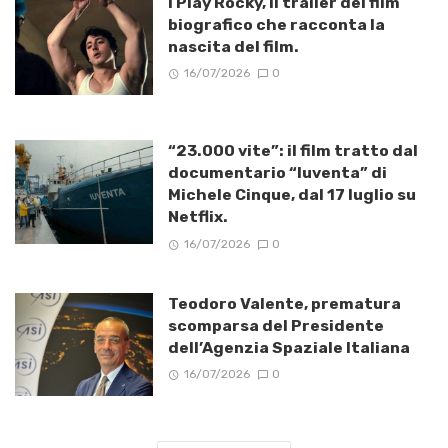
I Play Rocky, il trailer del film
biografico che racconta la
nascita del film.
16/07/2026
0
“23.000 vite”: il film tratto dal
documentario “Iuventa” di
Michele Cinque, dal 17 luglio su
Netflix.
16/07/2026
0
Teodoro Valente, prematura
scomparsa del Presidente
dell’Agenzia Spaziale Italiana
16/07/2026
0