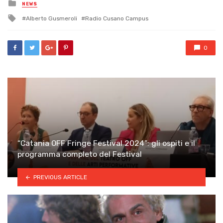
Posted
NEWS
in
Tagged
Alberto Gusmeroli
Radio Cusano Campus
with
0
“Catania OFF Fringe Festival 2024”: gli ospiti e il
programma completo del Festival
PREVIOUS ARTICLE