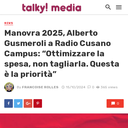
NEWS
Manovra 2025, Alberto
Gusmeroli a Radio Cusano
Campus: “Ottimizzare la
spesa, non tagliarla. Questa
è la priorità”
By
FRANCOISE ROLLES
15/10/2024
0
365 views
0