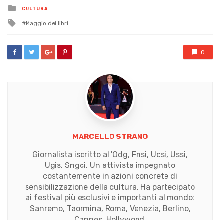
Posted
CULTURA
in
Tagged
Maggio dei libri
with
0
MARCELLO STRANO
Giornalista iscritto all'Odg, Fnsi, Ucsi, Ussi,
Ugis, Sngci. Un attivista impegnato
costantemente in azioni concrete di
sensibilizzazione della cultura. Ha partecipato
ai festival più esclusivi e importanti al mondo:
Sanremo, Taormina, Roma, Venezia, Berlino,
Cannes, Hollywood.