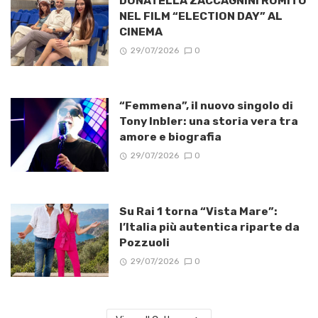
DONATELLA ZACCAGNINI ROMITO
NEL FILM “ELECTION DAY” AL
CINEMA
29/07/2026
0
“Femmena”, il nuovo singolo di
Tony Inbler: una storia vera tra
amore e biografia
29/07/2026
0
Su Rai 1 torna “Vista Mare”:
l’Italia più autentica riparte da
Pozzuoli
29/07/2026
0