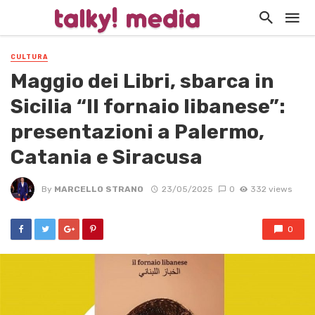
CULTURA
Maggio dei Libri, sbarca in
Sicilia “Il fornaio libanese”:
presentazioni a Palermo,
Catania e Siracusa
By
MARCELLO STRANO
23/05/2025
0
332 views
0