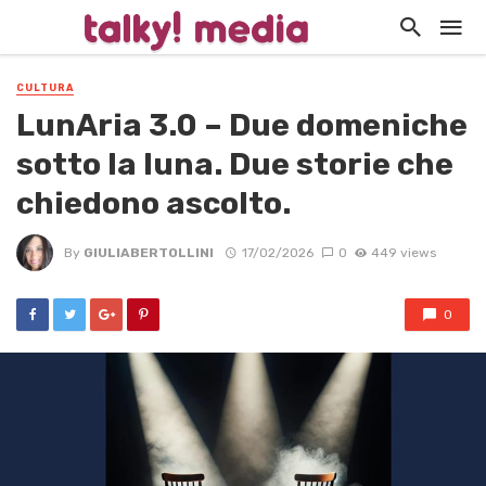
CULTURA
LunAria 3.0 – Due domeniche
sotto la luna. Due storie che
chiedono ascolto.
By
GIULIABERTOLLINI
17/02/2026
0
449 views
0