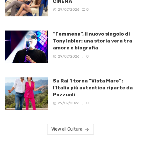
CINEMA
29/07/2026
0
“Femmena”, il nuovo singolo di
Tony Inbler: una storia vera tra
amore e biografia
29/07/2026
0
Su Rai 1 torna “Vista Mare”:
l’Italia più autentica riparte da
Pozzuoli
29/07/2026
0
View all Cultura