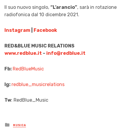
Il suo nuovo singolo,
“L’arancio”
, sarà in rotazione
radiofonica dal 10 dicembre 2021.
Instagram
|
Facebook
RED&BLUE MUSIC RELATIONS
www.redblue.it
–
info@redblue.it
Fb:
RedBlueMusic
Ig:
redblue_musicrelations
Tw
: RedBlue_Music
Posted
MUSICA
in