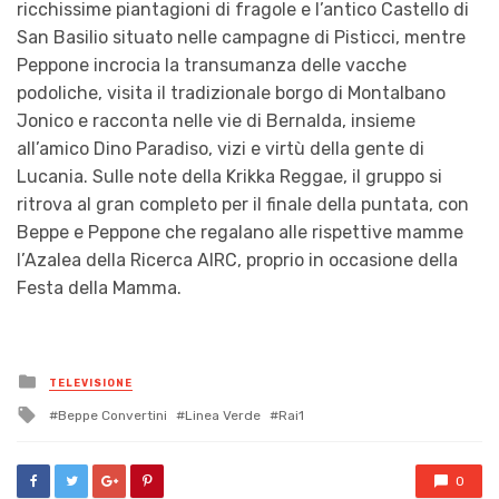
ricchissime piantagioni di fragole e l’antico Castello di
San Basilio situato nelle campagne di Pisticci, mentre
Peppone incrocia la transumanza delle vacche
podoliche, visita il tradizionale borgo di Montalbano
Jonico e racconta nelle vie di Bernalda, insieme
all’amico Dino Paradiso, vizi e virtù della gente di
Lucania.
Sulle note della Krikka Reggae, il gruppo si
ritrova al gran completo per il finale della puntata, con
Beppe e Peppone che regalano alle rispettive mamme
l’Azalea della Ricerca AIRC, proprio in occasione della
Festa della Mamma.
Posted
TELEVISIONE
in
Tagged
Beppe Convertini
Linea Verde
Rai1
with
0