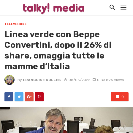
TELEVISIONE
Linea verde con Beppe
Convertini, dopo il 26% di
share, omaggia tutte le
mamme d’Italia
By
FRANCOISE ROLLES
08/05/2022
0
895 views
0