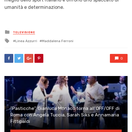
umanità e determinazione.
Posted
TELEVISIONE
in
Tagged
Linea Azzurri
Maddalena Ferroni
with
0
“Pasticche”, Gianluca Monaco torna all’OFF/OFF di
Roma con Angela Tuccia, Sarah Siks e Annamaria
Fittipaldi