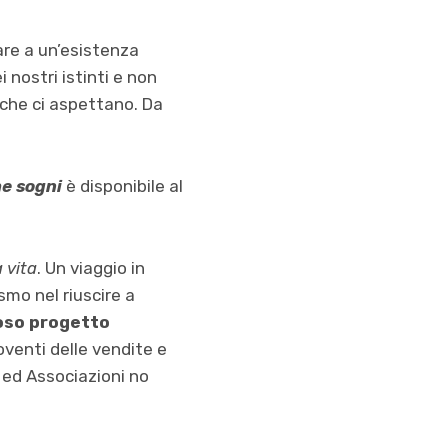
are a un’esistenza
i nostri istinti e non
à che ci aspettano. Da
he sogni
è disponibile al
a vita
. Un viaggio in
smo nel riuscire a
ioso progetto
roventi delle vendite e
 ed Associazioni no