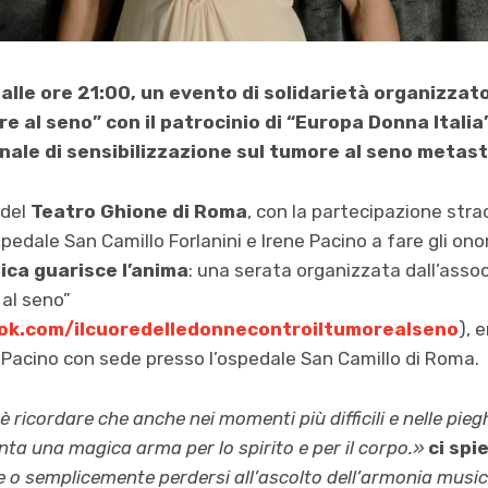
alle ore 21:00, un evento di solidarietà organizzato
e al seno” con il patrocinio di “Europa Donna Italia
nale di sensibilizzazione sul tumore al seno metast
 del
Teatro Ghione di Roma
, con la partecipazione stra
spedale San Camillo Forlanini e Irene Pacino a fare gli onor
sica guarisce l’anima
: una serata organizzata dall’assoc
 al seno”
ok.com/ilcuoredelledonnecontroiltumorealseno
), 
 Pacino con sede presso l’ospedale San Camillo di Roma.
è ricordare che anche nei momenti più difficili e nelle pieg
nta una magica arma per lo spirito e per il corpo.»
ci spi
 o semplicemente perdersi all’ascolto dell’armonia musica