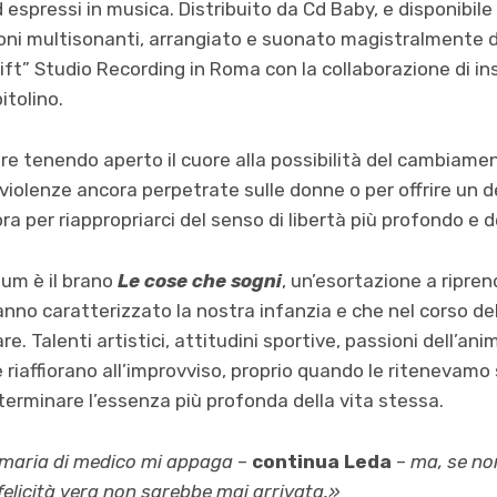
 espressi in musica. Distribuito da Cd Baby, e disponibile 
i toni multisonanti, arrangiato e suonato magistralmente 
“Lift” Studio Recording in Roma con la collaborazione di ins
tolino.
re tenendo aperto il cuore alla possibilità del cambiamen
 violenze ancora perpetrate sulle donne o per offrire un d
a per riappropriarci del senso di libertà più profondo e de
bum è il brano
Le cose che sogni
, un’esortazione a ripren
hanno caratterizzato la nostra infanzia e che nel corso de
. Talenti artistici, attitudini sportive, passioni dell’an
 riaffiorano all’improvviso, proprio quando le ritenevamo
erminare l’essenza più profonda della vita stessa.
imaria di medico mi appaga
–
continua Leda
–
ma, se non
felicità vera non sarebbe mai arrivata.»