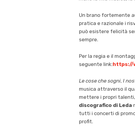
Un brano fortemente aut
pratica e razionale i ris
può esistere felicità se
sempre.
Per la regia e il montag
seguente link:
https:/
Le cose che sogni
,
I nos
musica attraverso il qua
mettere i propri talenti
discografico di Leda
n
tutti i concerti di pro
profit.