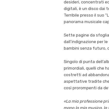
desideri, concentrati ed
digitali, è un disco da
Terribile presso il suo 
panorama musicale capi
Sette pagine da sfoglia
dall’indignazione per le
bambini senza futuro, or
Singolo di punta dell’al
primordiali, quelli che 
costretti ad abbandonare
aspettative tradite che
così prorompenti da det
«La mia professione pr
mano la mia musica, la 