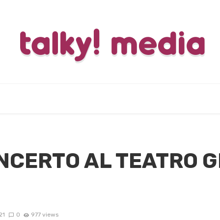
NCERTO AL TEATRO G
21
0
977 views