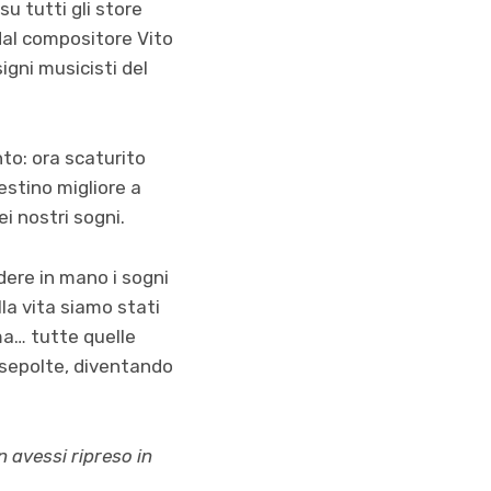
su tutti gli store
dal compositore Vito
igni musicisti del
to: ora scaturito
estino migliore a
i nostri sogni.
dere in mano i sogni
lla vita siamo stati
ima… tutte quelle
 sepolte, diventando
 avessi ripreso in