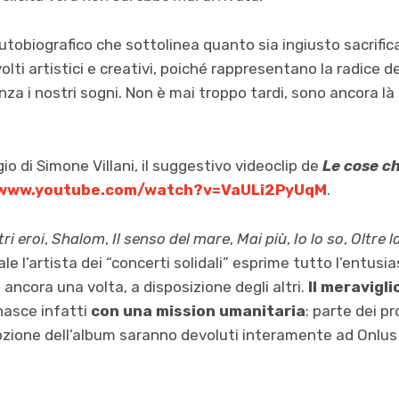
obiografico che sottolinea quanto sia ingiusto sacrific
volti artistici e creativi, poiché rappresentano la radice de
nza i nostri sogni. Non è mai troppo tardi, sono ancora l
gio di Simone Villani, il suggestivo videoclip de
Le cose c
/www.youtube.com/watch?v=VaULi2PyUqM
.
tri eroi
,
Shalom
,
Il senso del mare
,
Mai più
,
Io lo so
,
Oltre l
le l’artista dei “concerti solidali” esprime tutto l’entusia
, ancora una volta, a disposizione degli altri.
Il meravigl
asce infatti
con una mission umanitaria
: parte dei p
mozione dell’album saranno devoluti interamente ad Onlus