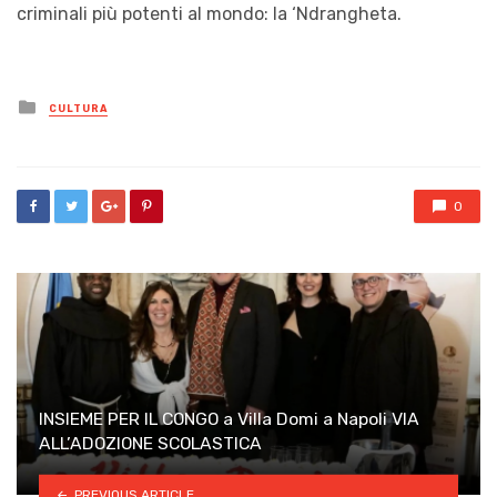
criminali più potenti al mondo: la ‘Ndrangheta.
Posted
CULTURA
in
0
INSIEME PER IL CONGO a Villa Domi a Napoli VIA
ALL’ADOZIONE SCOLASTICA
PREVIOUS ARTICLE