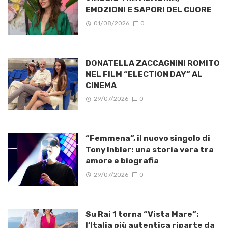
EMOZIONI E SAPORI DEL CUORE
01/08/2026
0
DONATELLA ZACCAGNINI ROMITO
NEL FILM “ELECTION DAY” AL
CINEMA
29/07/2026
0
“Femmena”, il nuovo singolo di
Tony Inbler: una storia vera tra
amore e biografia
29/07/2026
0
Su Rai 1 torna “Vista Mare”:
l’Italia più autentica riparte da