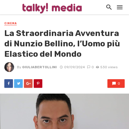
CINEMA
La Straordinaria Avventura
di Nunzio Bellino, l’Uomo più
Elastico del Mondo
By
GIULIABERTOLLINI
09/09/2024
0
530 views
0