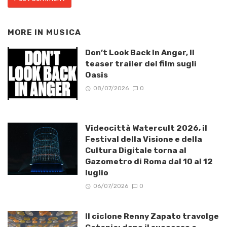
MORE IN
MUSICA
Don’t Look Back In Anger, Il
teaser trailer del film sugli
Oasis
08/07/2026
0
Videocittà Watercult 2026, il
Festival della Visione e della
Cultura Digitale torna al
Gazometro di Roma dal 10 al 12
luglio
06/07/2026
0
Il ciclone Renny Zapato travolge