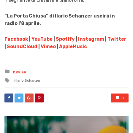
insegnante di chitarra e pianoforte.
“La Porta Chiusa” di Ilario Schanzer uscirà in
radio l’8 aprile.
Facebook
|
YouTube
|
Spotify
|
Instagram
|
Twitter
|
SoundCloud
|
Vimeo
|
AppleMusic
Posted
MUSICA
in
Tagged
Ilario Schanzer
with
0