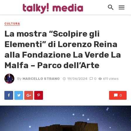
CULTURA
La mostra “Scolpire gli
Elementi” di Lorenzo Reina
alla Fondazione La Verde La
Malfa – Parco dell’Arte
By
MARCELLO STRANO
19/06/2024
0
611 views
0