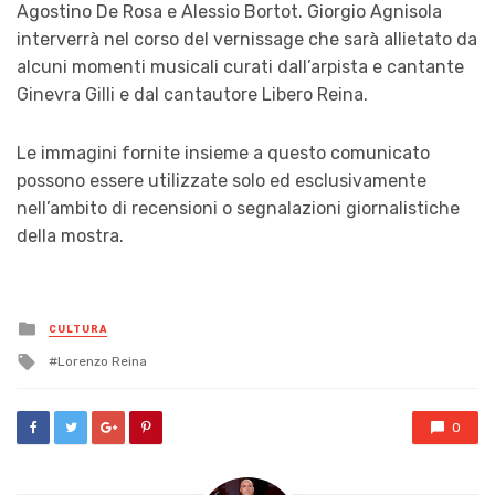
Agostino De Rosa e Alessio Bortot. Giorgio Agnisola
interverrà nel corso del vernissage che sarà allietato da
alcuni momenti musicali curati dall’arpista e cantante
Ginevra Gilli e dal cantautore Libero Reina.
Le immagini fornite insieme a questo comunicato
possono essere utilizzate solo ed esclusivamente
nell’ambito di recensioni o segnalazioni giornalistiche
della mostra.
Posted
CULTURA
in
Tagged
Lorenzo Reina
with
0