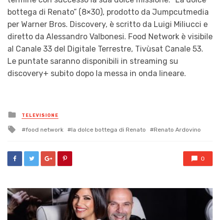
bottega di Renato” (8×30), prodotto da Jumpcutmedia
per Warner Bros. Discovery, è scritto da Luigi Miliucci e
diretto da Alessandro Valbonesi. Food Network è visibile
al Canale 33 del Digitale Terrestre, Tivùsat Canale 53.
Le puntate saranno disponibili in streaming su
discovery+ subito dopo la messa in onda lineare.
Posted
TELEVISIONE
in
Tagged
food network
la dolce bottega di Renato
Renato Ardovino
with
0