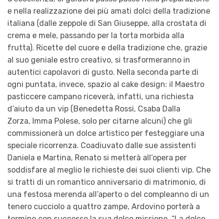
e nella realizzazione dei più amati dolci della tradizione
italiana (dalle zeppole di San Giuseppe, alla crostata di
crema e mele, passando per la torta morbida alla
frutta). Ricette del cuore e della tradizione che, grazie
al suo geniale estro creativo, si trasformeranno in
autentici capolavori di gusto. Nella seconda parte di
ogni puntata, invece, spazio al cake design: il Maestro
pasticcere campano riceverà, infatti, una richiesta
d’aiuto da un vip (Benedetta Rossi, Csaba Dalla
Zorza, Imma Polese, solo per citarne alcuni) che gli
commissionerà un dolce artistico per festeggiare una
speciale ricorrenza. Coadiuvato dalle sue assistenti
Daniela e Martina, Renato si metterà all’opera per
soddisfare al meglio le richieste dei suoi clienti vip. Che
si tratti di un romantico anniversario di matrimonio, di
una festosa merenda all’aperto o del compleanno di un
tenero cucciolo a quattro zampe, Ardovino porterà a
termine con successo la sua dolce missione. “La dolce