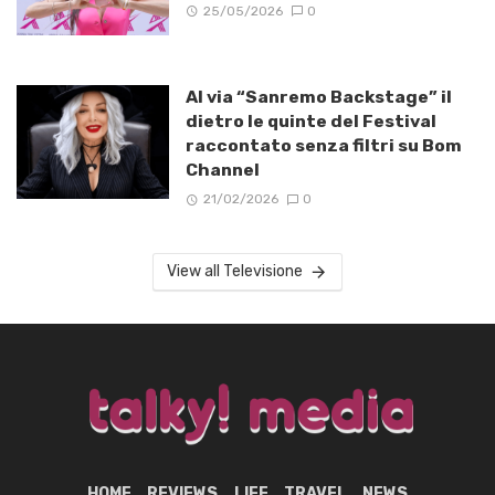
25/05/2026
0
Al via “Sanremo Backstage” il
dietro le quinte del Festival
raccontato senza filtri su Bom
Channel
21/02/2026
0
View all Televisione
HOME
REVIEWS
LIFE
TRAVEL
NEWS