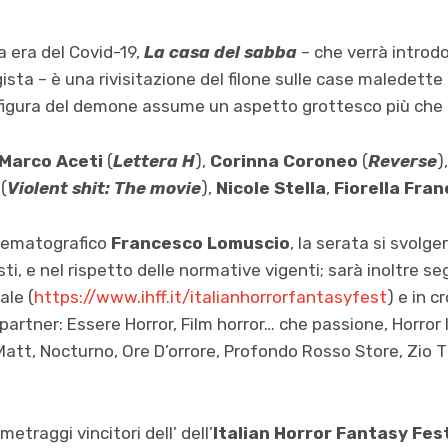
 era del Covid-19,
La casa del sabba
– che verrà introd
gista – è una rivisitazione del filone sulle case maledette
la figura del demone assume un aspetto grottesco più che 
Marco Aceti
(
Lettera H
),
Corinna Coroneo
(
Reverse
)
(
Violent shit: The movie
),
Nicole Stella
,
Fiorella Fran
inematografico
Francesco Lomuscio
, la serata si svolge
i, e nel rispetto delle normative vigenti; sarà inoltre se
ale (
https://www.ihff.it/italianhorrorfantasyfest
) e in c
partner: Essere Horror, Film horror… che passione, Horror I
Matt, Nocturno, Ore D’orrore, Profondo Rosso Store, Zio T
etraggi vincitori dell’ dell’
Italian Horror Fantasy Fes