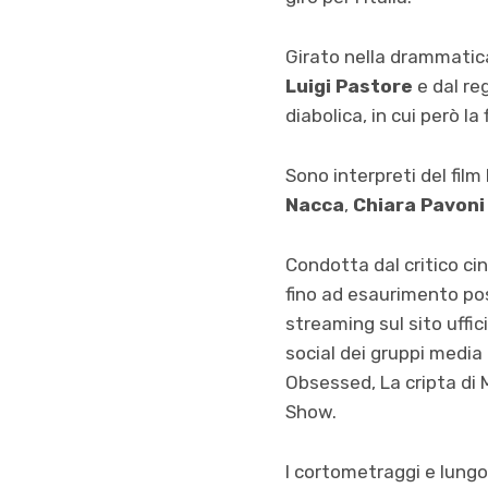
Girato nella drammatica
Luigi Pastore
e dal re
diabolica, in cui però 
Sono interpreti del film
Nacca
,
Chiara Pavoni
Condotta dal critico c
fino ad esaurimento post
streaming sul sito uffici
social dei gruppi media 
Obsessed, La cripta di 
Show.
I cortometraggi e lungom