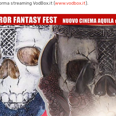
aforma streaming VodBox.it (
www.vodbox.it
).