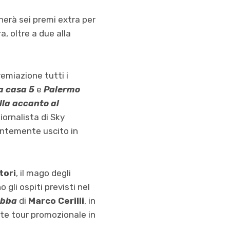
nerà sei premi extra per
a, oltre a due alla
remiazione tutti i
a casa 5
e
Palermo
lla accanto al
giornalista di Sky
centemente uscito in
tori
, il mago degli
o gli ospiti previsti nel
sabba
di
Marco Cerilli
, in
nte tour promozionale in