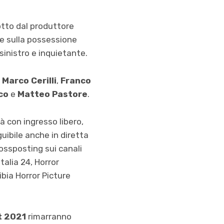
otto dal produttore
 e sulla possessione
sinistro e inquietante.
,
Marco Cerilli
,
Franco
co
e
Matteo Pastore
.
rà con ingresso libero,
guibile anche in diretta
rossposting sui canali
talia 24, Horror
ibia Horror Picture
t 2021
rimarranno