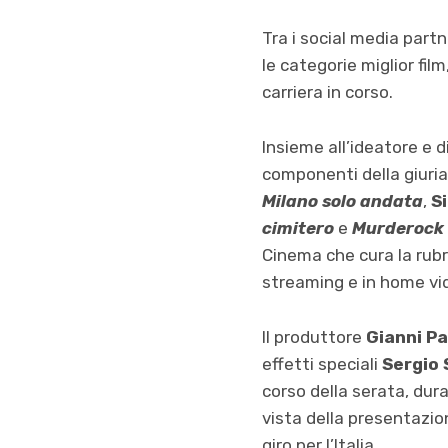
Tra i social media partn
le categorie miglior film
carriera in corso.
Insieme all’ideatore e d
componenti della giuria 
Milano solo andata
,
Si
cimitero
e
Murderock 
Cinema che cura la rub
streaming e in home vide
Il produttore
Gianni Pa
effetti speciali
Sergio 
corso della serata, dura
vista della presentazio
giro per l’Italia.