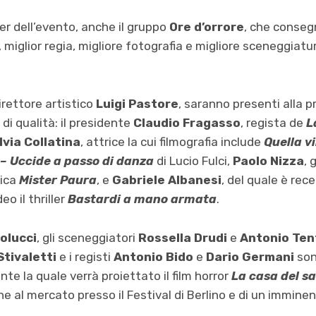
er dell’evento, anche il gruppo
Ore d’orrore
, che conseg
, miglior regia, migliore fotografia e migliore sceneggiatur
irettore artistico
Luigi Pastore
, saranno presenti alla p
di qualità: il presidente
Claudio Fragasso
, regista de
L
lvia Collatina
, attrice la cui filmografia include
Quella vi
– Uccide a passo di danza
di Lucio Fulci,
Paolo Nizza
, 
rica
Mister Paura
, e
Gabriele Albanesi
, del quale è re
o il thriller
Bastardi a mano armata
.
olucci
, gli sceneggiatori
Rossella Drudi
e
Antonio Ten
Stivaletti
e i registi
Antonio Bido
e
Dario Germani
son
nte la quale verrà proiettato il film horror
La casa del 
ne al mercato presso il Festival di Berlino e di un immine