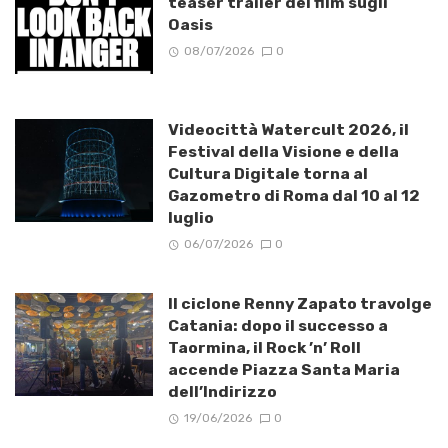
teaser trailer del film sugli
Oasis
08/07/2026
0
Videocittà Watercult 2026, il
Festival della Visione e della
Cultura Digitale torna al
Gazometro di Roma dal 10 al 12
luglio
06/07/2026
0
Il ciclone Renny Zapato travolge
Catania: dopo il successo a
Taormina, il Rock ’n’ Roll
accende Piazza Santa Maria
dell’Indirizzo
19/06/2026
0