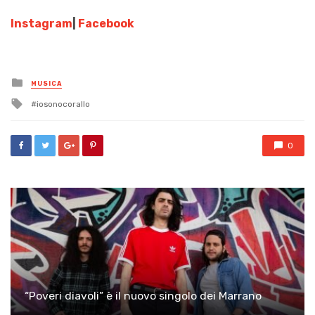
Instagram
|
Facebook
Posted
MUSICA
in
Tagged
iosonocorallo
with
0
“Poveri diavoli” è il nuovo singolo dei Marrano