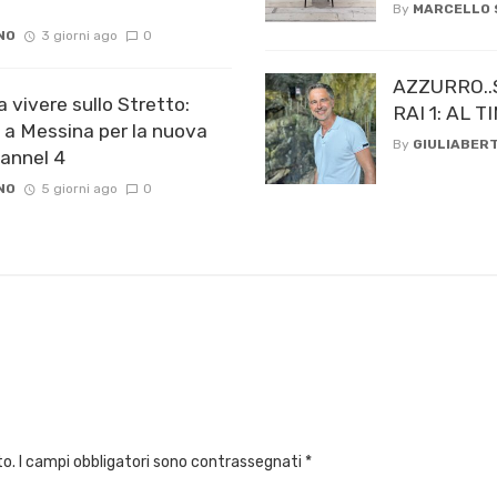
By
MARCELLO
NO
3 giorni ago
0
AZZURRO..
a vivere sullo Stretto:
RAI 1: AL
 a Messina per la nuova
By
GIULIABERT
hannel 4
NO
5 giorni ago
0
to.
I campi obbligatori sono contrassegnati
*