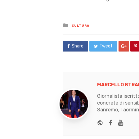
Posted
CULTURA
in
Share
Tweet
MARCELLO STRA
Giornalista iscrit
concrete di sensib
Sanremo, Taormina
Website
Faceboo
Yout