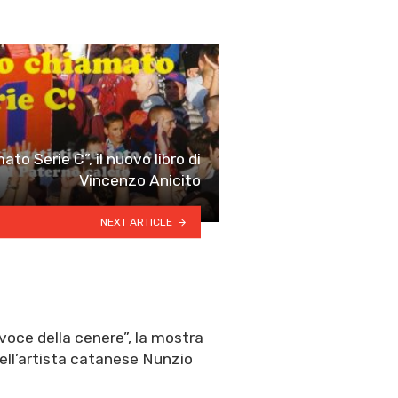
to Serie C”, il nuovo libro di
Vincenzo Anicito
NEXT ARTICLE
voce della cenere”, la mostra
ell’artista catanese Nunzio