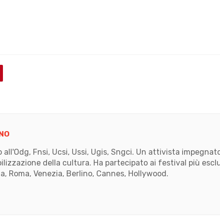
NO
to all'Odg, Fnsi, Ucsi, Ussi, Ugis, Sngci. Un attivista impegn
ilizzazione della cultura. Ha partecipato ai festival più escl
, Roma, Venezia, Berlino, Cannes, Hollywood.
k
ube