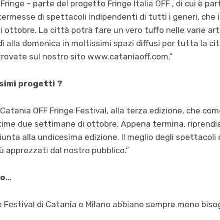
 Fringe – parte del progetto Fringe Italia OFF , di cui è pa
kermesse di spettacoli indipendenti di tutti i generi, che
 ottobre. La città potrà fare un vero tuffo nelle varie a
ì alla domenica in moltissimi spazi diffusi per tutta la ci
 trovate sul nostro sito www.cataniaoff.com.”
ssimi progetti ?
 Catania OFF Fringe Festival, alla terza edizione, che co
ltime due settimane di ottobre. Appena termina, riprendi
unta alla undicesima edizione. Il meglio degli spettacoli d
più apprezzati dal nostro pubblico.”
to…
ue Festival di Catania e Milano abbiano sempre meno bis