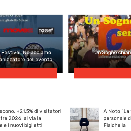
m Festival. Ne abbiamo
“Un Sogno chiama
ganizzatore dell’evento
scono, +21,5% di visitatori
A Noto “La 
re 2026: al via la
personale d
e e i nuovi biglietti
Fisichella