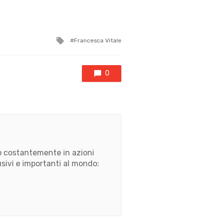
Tagged
Francesca Vitale
with
0
ato costantemente in azioni
usivi e importanti al mondo: