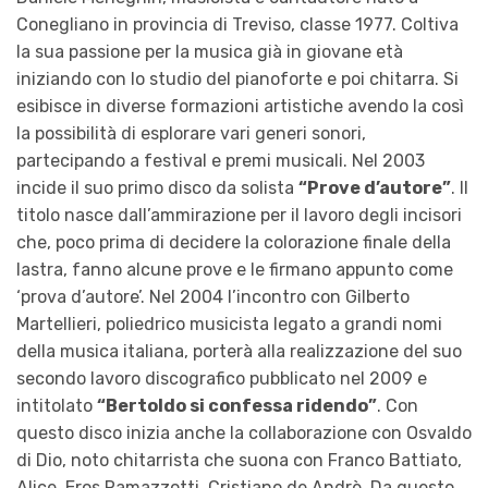
Conegliano in provincia di Treviso, classe 1977. Coltiva
la sua passione per la musica già in giovane età
iniziando con lo studio del pianoforte e poi chitarra. Si
esibisce in diverse formazioni artistiche avendo la così
la possibilità di esplorare vari generi sonori,
partecipando a festival e premi musicali. Nel 2003
incide il suo primo disco da solista
“Prove d’autore”
. Il
titolo nasce dall’ammirazione per il lavoro degli incisori
che, poco prima di decidere la colorazione finale della
lastra, fanno alcune prove e le firmano appunto come
‘prova d’autore’. Nel 2004 l’incontro con Gilberto
Martellieri, poliedrico musicista legato a grandi nomi
della musica italiana, porterà alla realizzazione del suo
secondo lavoro discografico pubblicato nel 2009 e
intitolato
“Bertoldo si confessa ridendo”
. Con
questo disco inizia anche la collaborazione con Osvaldo
di Dio, noto chitarrista che suona con Franco Battiato,
Alice, Eros Ramazzotti, Cristiano de Andrè. Da questo