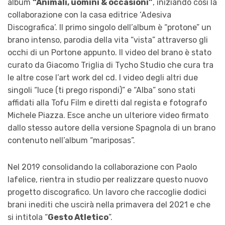
album
“Animali, uomini & occasioni”
, iniziando così la
collaborazione con la casa editrice ‘Adesiva
Discografica’. Il primo singolo dell’album è “protone” un
brano intenso, parodia della vita “vista” attraverso gli
occhi di un Portone appunto. Il video del brano è stato
curato da Giacomo Triglia di Tycho Studio che cura tra
le altre cose l’art work del cd. I video degli altri due
singoli “luce (ti prego rispondi)” e “Alba” sono stati
affidati alla Tofu Film e diretti dal regista e fotografo
Michele Piazza. Esce anche un ulteriore video firmato
dallo stesso autore della versione Spagnola di un brano
contenuto nell’album “mariposas”.
Nel 2019 consolidando la collaborazione con Paolo
Iafelice, rientra in studio per realizzare questo nuovo
progetto discografico. Un lavoro che raccoglie dodici
brani inediti che uscirà nella primavera del 2021 e che
si intitola “
Gesto Atletico
”.