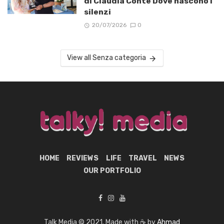
di Claudia Conte Dove nascono i
silenzi
20/07/2026
0
View all Senza categoria
HOME
REVIEWS
LIFE
TRAVEL
NEWS
OUR PORTFOLIO
Talk Media © 2021. Made with ☕ by
Ahmad