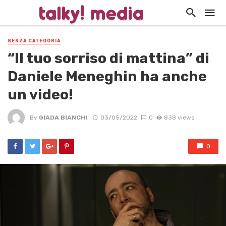
SENZA CATEGORIA
“Il tuo sorriso di mattina” di
Daniele Meneghin ha anche
un video!
By
GIADA BIANCHI
03/05/2022
0
838 views
0