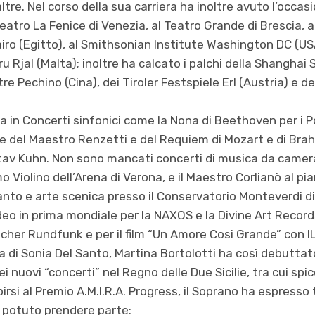
tre. Nel corso della sua carriera ha inoltre avuto l’occasio
 Teatro La Fenice di Venezia, al Teatro Grande di Brescia,
airo (Egitto), al Smithsonian Institute Washington DC (US
ru Rjal (Malta); inoltre ha calcato i palchi della Shanghai
 Pechino (Cina), dei Tiroler Festspiele Erl (Austria) e d
 in Concerti sinfonici come la Nona di Beethoven per i P
ne del Maestro Renzetti e del Requiem di Mozart e di Bra
tav Kuhn. Non sono mancati concerti di musica da camera
 Violino dell’Arena di Verona, e il Maestro Corlianò al pian
nto e arte scenica presso il Conservatorio Monteverdi d
deo in prima mondiale per la NAXOS e la Divine Art Record
scher Rundfunk e per il film “Un Amore Cosi Grande” con I
di Sonia Del Santo, Martina Bortolotti ha così debuttat
nuovi “concerti” nel Regno delle Due Sicilie, tra cui spi
irsi al Premio A.M.I.R.A. Progress, il Soprano ha espresso 
 potuto prendere parte: