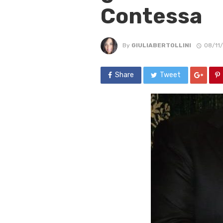
Contessa
By
GIULIABERTOLLINI
08/11
Share
Tweet