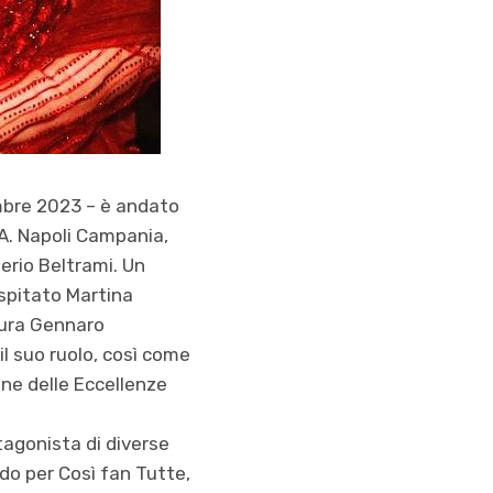
embre 2023 – è andato
.A. Napoli Campania,
lerio Beltrami. Un
ospitato Martina
tura Gennaro
il suo ruolo, così come
one delle Eccellenze
tagonista di diverse
ndo per Così fan Tutte,