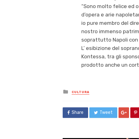
“Sono molto felice ed o
d’opera e arie napoletane
io pure membro del diret
nostro immenso patrimo
soprattutto Napoli con
L’ esibizione del sopra
Kontessa, tra gli spons
prodotto anche un corto
Posted
CULTURA
in
Share
Tweet