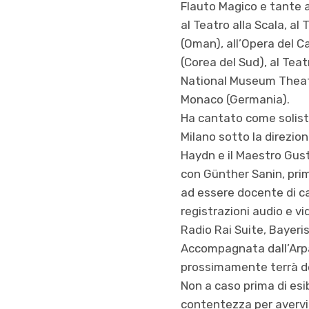
Flauto Magico e tante al
al Teatro alla Scala, al
(Oman), all’Opera del C
(Corea del Sud), al Teat
National Museum Theatre
Monaco (Germania).
Ha cantato come solista
Milano sotto la direzio
Haydn e il Maestro Gus
con Günther Sanin, primo
ad essere docente di ca
registrazioni audio e vi
Radio Rai Suite, Bayeri
Accompagnata dall’Arpa 
prossimamente terrà dei 
Non a caso prima di esib
contentezza per avervi