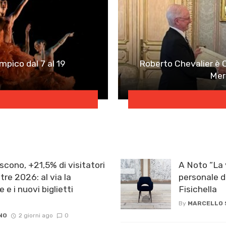
mpico dal 7 al 19
Roberto Chevalier è 
Meri
scono, +21,5% di visitatori
A Noto “La 
re 2026: al via la
personale d
e e i nuovi biglietti
Fisichella
By
MARCELLO
NO
2 giorni ago
0