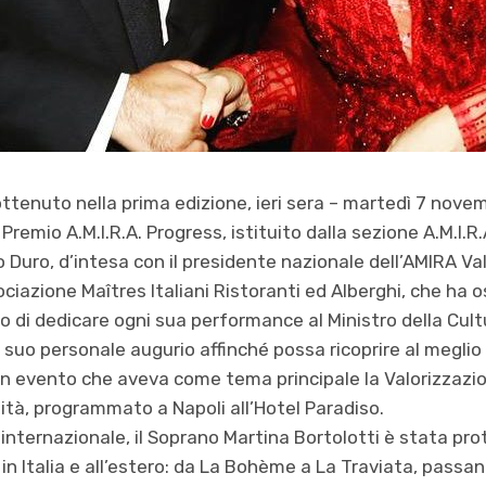
ttenuto nella prima edizione, ieri sera – martedì 7 nov
remio A.M.I.R.A. Progress, istituito dalla sezione A.M.I.R
io Duro, d’intesa con il presidente nazionale dell’AMIRA Va
ociazione Maîtres Italiani Ristoranti ed Alberghi, che ha 
so di dedicare ogni sua performance al Ministro della Cul
il suo personale augurio affinché possa ricoprire al meglio 
i. Un evento che aveva come tema principale la Valorizzazi
talità, programmato a Napoli all’Hotel Paradiso.
 internazionale, il Soprano Martina Bortolotti è stata pro
in Italia e all’estero: da La Bohème a La Traviata, passa