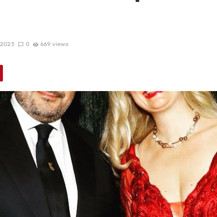
/2023
0
669 views