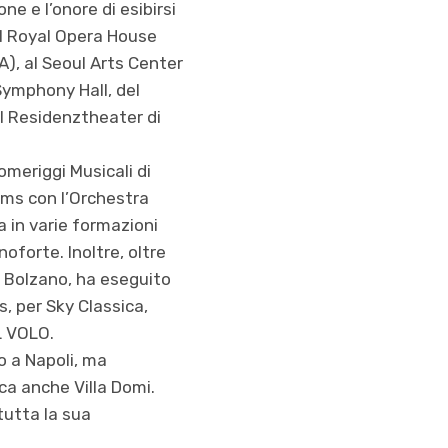
ne e l’onore di esibirsi
 al Royal Opera House
A), al Seoul Arts Center
 Symphony Hall, del
el Residenztheater di
omeriggi Musicali di
hms con l’Orchestra
 in varie formazioni
oforte. Inoltre, oltre
i Bolzano, ha eseguito
s, per Sky Classica,
L VOLO.
o a Napoli, ma
cca anche Villa Domi.
tutta la sua