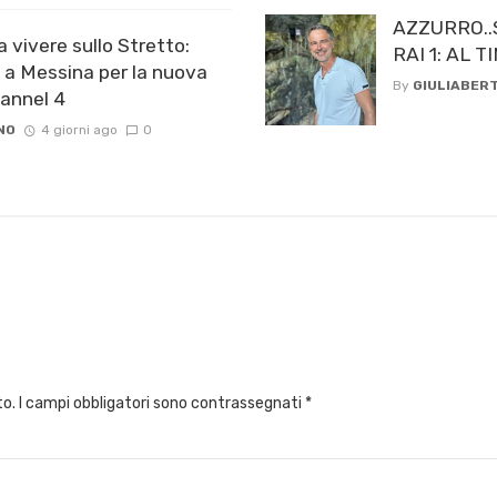
AZZURRO..
a vivere sullo Stretto:
RAI 1: AL
 a Messina per la nuova
By
GIULIABERT
hannel 4
NO
4 giorni ago
0
to.
I campi obbligatori sono contrassegnati
*