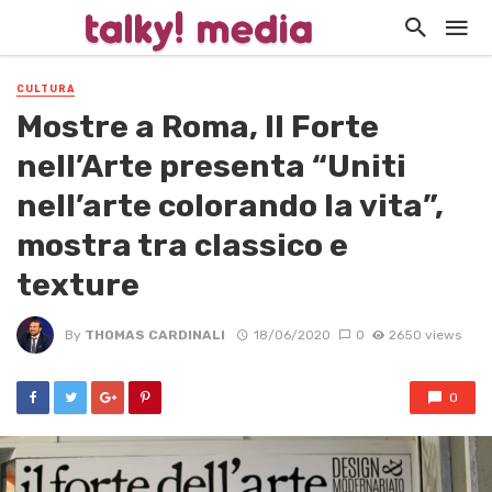
CULTURA
Mostre a Roma, Il Forte
nell’Arte presenta “Uniti
nell’arte colorando la vita”,
mostra tra classico e
texture
By
THOMAS CARDINALI
18/06/2020
0
2650 views
0