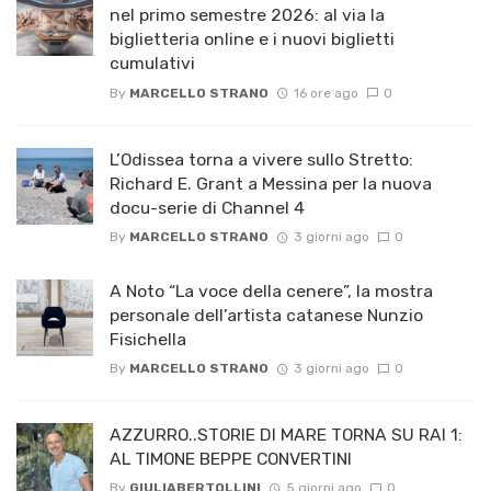
nel primo semestre 2026: al via la
biglietteria online e i nuovi biglietti
cumulativi
By
MARCELLO STRANO
16 ore ago
0
L’Odissea torna a vivere sullo Stretto:
Richard E. Grant a Messina per la nuova
docu-serie di Channel 4
By
MARCELLO STRANO
3 giorni ago
0
A Noto “La voce della cenere”, la mostra
personale dell’artista catanese Nunzio
Fisichella
By
MARCELLO STRANO
3 giorni ago
0
AZZURRO..STORIE DI MARE TORNA SU RAI 1:
AL TIMONE BEPPE CONVERTINI
By
GIULIABERTOLLINI
5 giorni ago
0