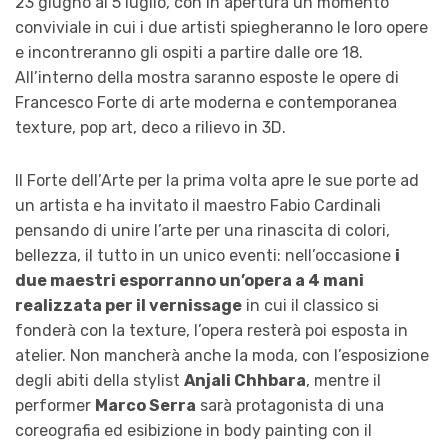
23 giugno al 5 luglio
, con in apertura un momento
conviviale in cui i due artisti spiegheranno le loro opere
e incontreranno gli ospiti a partire dalle ore 18.
All’interno della mostra saranno esposte le opere di
Francesco Forte di arte moderna e contemporanea
texture, pop art, deco a rilievo in 3D.
Il Forte dell’Arte per la prima volta apre le sue porte ad
un artista e ha invitato il maestro
Fabio Cardinali
pensando di unire l’arte per una rinascita di colori,
bellezza, il tutto in un unico eventi: nell’occasione
i
due maestri esporranno un’opera a 4 mani
realizzata per il vernissage
in cui il classico si
fonderà con la texture, l’opera resterà poi esposta in
atelier. Non mancherà anche la moda, con l’esposizione
degli abiti della stylist
Anjali Chhbara
,
mentre il
performer
Marco Serra
sarà protagonista di una
coreografia ed esibizione in body painting con il