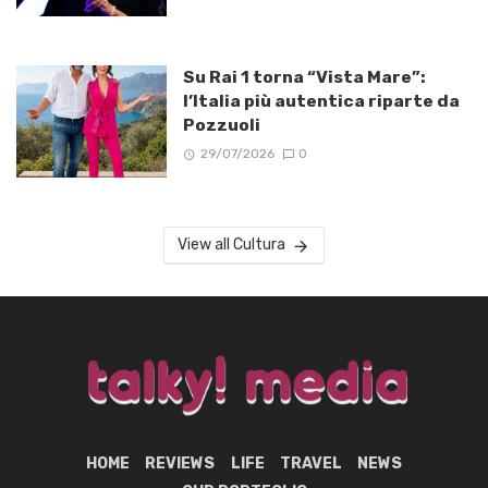
Su Rai 1 torna “Vista Mare”:
l’Italia più autentica riparte da
Pozzuoli
29/07/2026
0
View all Cultura
HOME
REVIEWS
LIFE
TRAVEL
NEWS