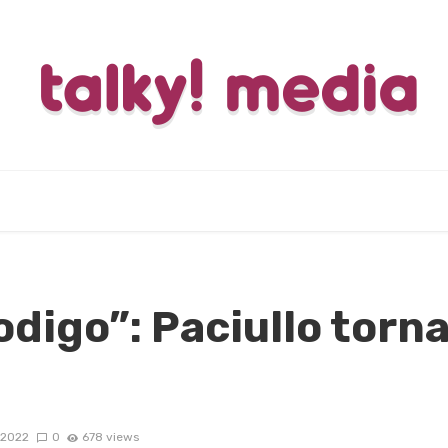
Prodigo”: Paciullo torna
/2022
0
678 views