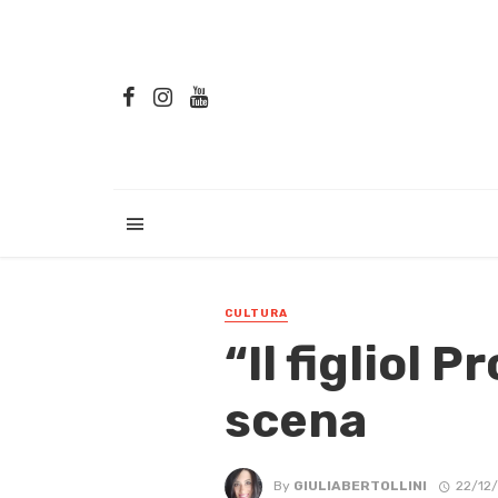
CULTURA
“Il figliol 
scena
By
GIULIABERTOLLINI
22/12