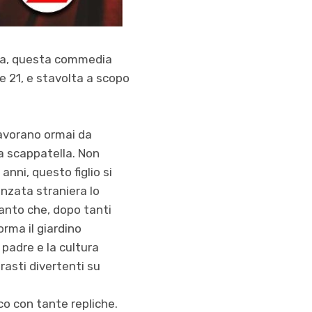
oma, questa commedia
re 21, e stavolta a scopo
 lavorano ormai da
 una scappatella. Non
nni, questo figlio si
anzata straniera lo
tanto che, dopo tanti
orma il giardino
 padre e la cultura
rasti divertenti su
o con tante repliche.