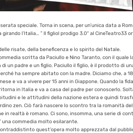
a serata speciale. Torna in scena, per un’unica data a R
girando l’Italia… ” Il figliol prodigo 3.0″ al CineTeatro33 o
elle risate, della beneficenza e lo spirito del Natale.
 commedia scritta da Paciullo e Nino Taranto, con il quale
a di un padre e un figlio. Paciullo il figlio, è il prodotto di
erché ha sempre abitato con la madre. Diciamo che, a 18 a
ese e va a vivere per 15 anni in Giappone. Quando la fid
itorna in Italia e va a casa del padre per conoscerlo. Sol
bitudini e le attitudini della nazione estera e quindi trasf
ardino zen. Ciò farà nascere lo scontro tra la romanità del
he in realtà è romano. Ci sono, insomma, una serie di cont
’ una commedia molto esilarante.
contraddistinto quest’opera molto apprezzata dal pubblic