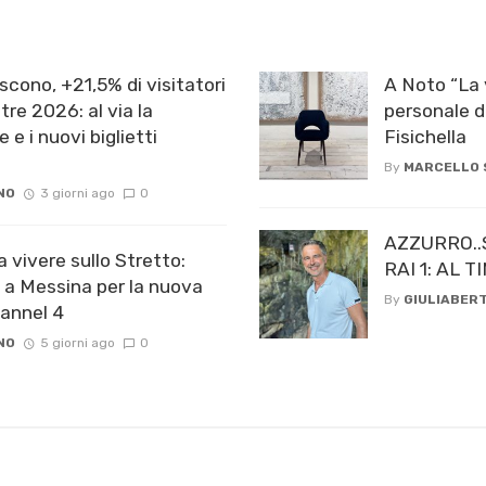
scono, +21,5% di visitatori
A Noto “La 
re 2026: al via la
personale d
e e i nuovi biglietti
Fisichella
By
MARCELLO
NO
3 giorni ago
0
AZZURRO..
a vivere sullo Stretto:
RAI 1: AL
 a Messina per la nuova
By
GIULIABERT
hannel 4
NO
5 giorni ago
0