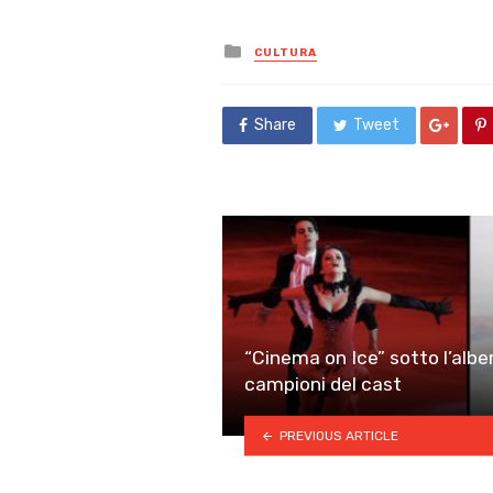
Posted
CULTURA
in
Share
Tweet
“Cinema on Ice” sotto l’albero
campioni del cast
PREVIOUS ARTICLE