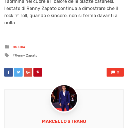
Taormina nel cuore e il calore delle piazze catanesi,
l’estate di Renny Zapato continua a dimostrare che il
rock ‘n’ roll, quando è sincero, non si ferma davanti a
nulla.
Posted
MUSICA
in
Tagged
Renny Zapato
with
0
MARCELLO STRANO