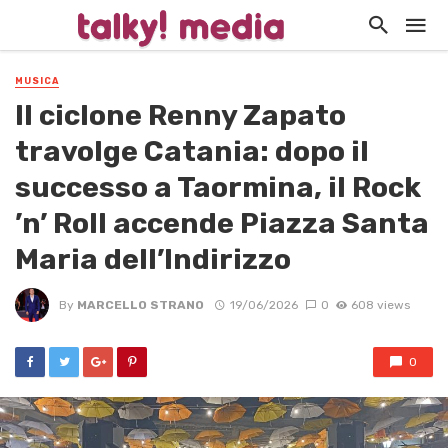
MUSICA
Il ciclone Renny Zapato
travolge Catania: dopo il
successo a Taormina, il Rock
’n’ Roll accende Piazza Santa
Maria dell’Indirizzo
By
MARCELLO STRANO
19/06/2026
0
608 views
0