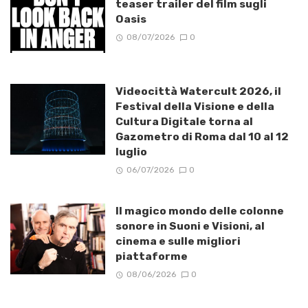
teaser trailer del film sugli
Oasis
08/07/2026
0
Videocittà Watercult 2026, il
Festival della Visione e della
Cultura Digitale torna al
Gazometro di Roma dal 10 al 12
luglio
06/07/2026
0
Il magico mondo delle colonne
sonore in Suoni e Visioni, al
cinema e sulle migliori
piattaforme
08/06/2026
0