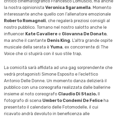
critico cinematografico Francesco Lomuscio, ma anche
la nostra opinionista
Veronica Sgaramella
. Momento
interessante anche quello con l’allenatore emozionale
Roberto Romagnoli
, che regalerà preziosi consigli al
nostro pubblico. Tornano nel nostro salotto anche le
influencer
Kate Cavaliere
e
Giovanna De Donato
,
ma anche il cantante
Denis King
. L’altra grande ospite
musicale della serata è
Yuma
, ex concorrente di The
Voice che ci stupirà con il suo stile trap.
La comicità sarà affidata ad una gag sorprendente che
vedrà protagonisti Simone Esposito e l’eclettico
Antonio Delle Donne. Un momento danza delizierà il
pubblico con una coreografia realizzata dalle ballerine
insieme al noto coreografo
Claudio Di Stazio.
Il
fotografo di scena
Umberto Condemi De Felice
ha
presentato il calendario delle Fotomodelle, il cui
ricavato andrà devoluto in beneficenza alle