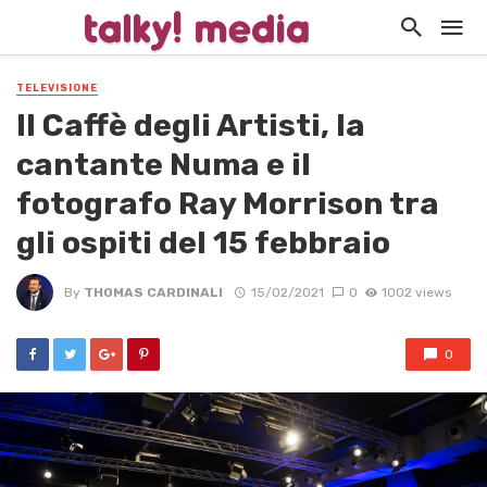
TELEVISIONE
Il Caffè degli Artisti, la
cantante Numa e il
fotografo Ray Morrison tra
gli ospiti del 15 febbraio
By
THOMAS CARDINALI
15/02/2021
0
1002 views
0