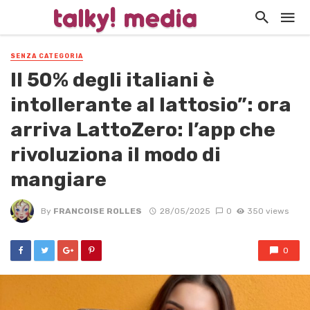
SENZA CATEGORIA
Il 50% degli italiani è
intollerante al lattosio”: ora
arriva LattoZero: l’app che
rivoluziona il modo di
mangiare
By
FRANCOISE ROLLES
28/05/2025
0
350 views
0