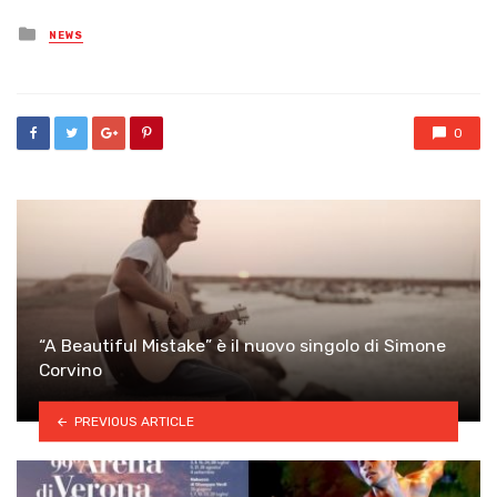
Posted
NEWS
in
0
“A Beautiful Mistake” è il nuovo singolo di Simone
Corvino
PREVIOUS ARTICLE