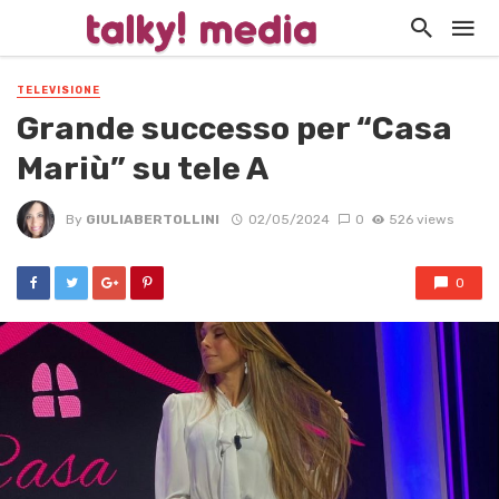
TELEVISIONE
Grande successo per “Casa
Mariù” su tele A
By
GIULIABERTOLLINI
02/05/2024
0
526 views
0