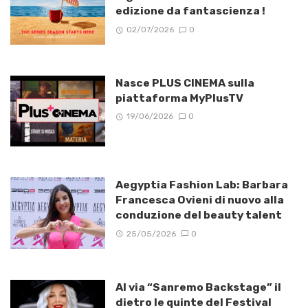
edizione da fantascienza !
02/07/2026
0
Nasce PLUS CINEMA sulla
piattaforma MyPlusTV
19/06/2026
0
Aegyptia Fashion Lab: Barbara
Francesca Ovieni di nuovo alla
conduzione del beauty talent
25/05/2026
0
Al via “Sanremo Backstage” il
dietro le quinte del Festival