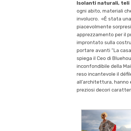
Isolanti naturali, tel
ogni abito, materiali ch
involucro. «È stata una 
piacevolmente sorpresi
apprezzamento per il pr
improntato sulla costru
portare avanti “La casa 
spiega il Ceo di Blueho
inconfondibile della Ma
reso incantevole il défi
all’architettura, hanno
preziosi decori caratter