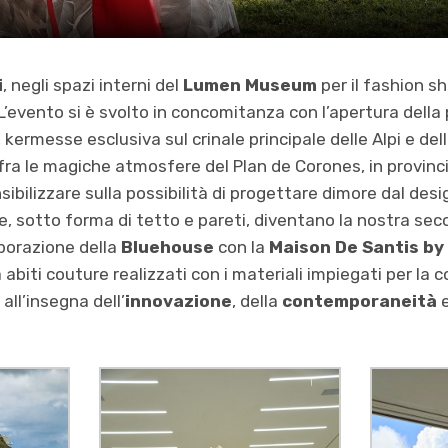
i
, negli spazi interni del
Lumen Museum
per il fashion s
 L’evento si è svolto in concomitanza con l’apertura dell
, kermesse esclusiva sul crinale principale delle Alpi e de
fra le magiche atmosfere del Plan de Corones, in provinci
nsibilizzare sulla possibilità di progettare dimore dal des
he, sotto forma di tetto e pareti, diventano la nostra sec
aborazione della
Bluehouse
con la
Maison De Santis by
 abiti couture realizzati con i materiali impiegati per la 
 all’insegna dell’
innovazione
, della
contemporaneità
e