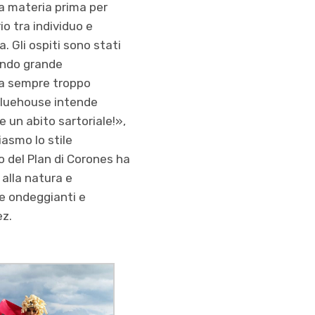
la materia prima per
io tra individuo e
. Gli ospiti sono stati
ando grande
 da sempre troppo
 Bluehouse intende
e un abito sartoriale!»,
asmo lo stile
o del Plan di Corones ha
 alla natura e
me ondeggianti e
ez.