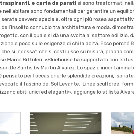
i traspiranti, e carta da parati
si sono trasformati nel
e nell’abitare sono fondamentali per garantire un equilibr
serata davvero speciale, oltre ogni più rosea aspettativa
 dell’insolito connubio tra architettura e moda, dimostr
ogetto, con il quale si dà una svolta al settore edilizio,
zione e poco sulle esigenze di chi la abita. Ecco perché
che si indossa”, che si costruisce su misura, proprio com
use Marco Bittuleri. «Bluehouse ha supportato con entusi
ison De Santis by Martin Alvarez. Lo spazio incontaminat
lé pensato per l’occasione: le splendide creazioni, ispirate
 evocato il fascino del Sol Levante. Linee scultoree, for
izzano abiti unici ed eleganti», aggiunge lo stilista Alvar