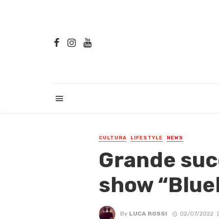
CULTURA
LIFESTYLE
NEWS
Grande succ
show “Blueh
By
LUCA ROSSI
02/07/2022