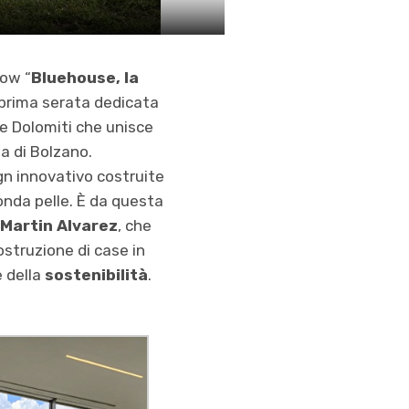
how “
Bluehouse, la
a prima serata dedicata
lle Dolomiti che unisce
a di Bolzano.
ign innovativo costruite
onda pelle. È da questa
 Martin Alvarez
, che
costruzione di case in
 della
sostenibilità
.