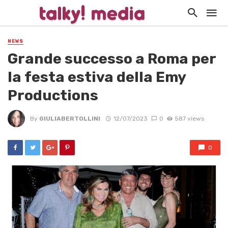
NEWS
Grande successo a Roma per
la festa estiva della Emy
Productions
By
GIULIABERTOLLINI
12/07/2023
0
587 views
0