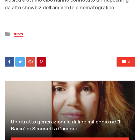
da alto showbiz dell’ambiente cinematografico .
Posted
NEWS
in
0
Un ritratto generazionale di fine millennio ne “Il
Bacio” di Simonetta Caminiti