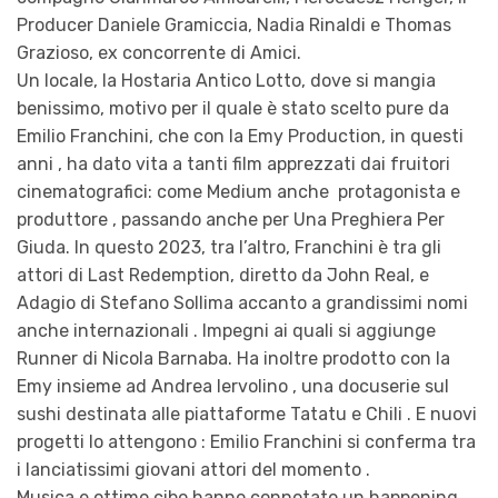
Producer Daniele Gramiccia, Nadia Rinaldi e Thomas
Grazioso, ex concorrente di Amici.
Un locale, la Hostaria Antico Lotto, dove si mangia
benissimo, motivo per il quale è stato scelto pure da
Emilio Franchini, che con la Emy Production, in questi
anni , ha dato vita a tanti film apprezzati dai fruitori
cinematografici: come Medium anche protagonista e
produttore , passando anche per Una Preghiera Per
Giuda. In questo 2023, tra l’altro, Franchini è tra gli
attori di Last Redemption, diretto da John Real, e
Adagio di Stefano Sollima accanto a grandissimi nomi
anche internazionali . Impegni ai quali si aggiunge
Runner di Nicola Barnaba. Ha inoltre prodotto con la
Emy insieme ad Andrea Iervolino , una docuserie sul
sushi destinata alle piattaforme Tatatu e Chili . E nuovi
progetti lo attengono : Emilio Franchini si conferma tra
i lanciatissimi giovani attori del momento .
Musica e ottimo cibo hanno connotato un happening