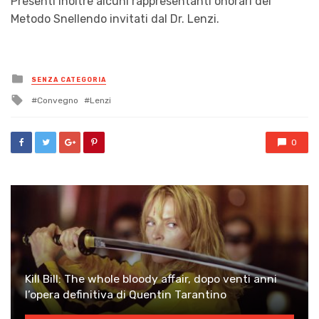
Presenti inoltre alcuni rappresentanti onorari del
Metodo Snellendo invitati dal Dr. Lenzi.
Posted
SENZA CATEGORIA
in
Tagged
Convegno
Lenzi
with
0
Kill Bill: The whole bloody affair, dopo venti anni
l’opera definitiva di Quentin Tarantino