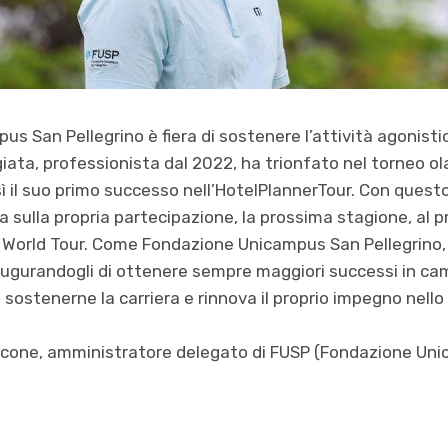
 San Pellegrino è fiera di sostenere l’attività agonistica d
lgiata, professionista dal 2022, ha trionfato nel torneo 
 il suo primo successo nell’HotelPlannerTour. Con questo
 sulla propria partecipazione, la prossima stagione, al pr
DP World Tour. Come Fondazione Unicampus San Pellegrino,
augurandogli di ottenere sempre maggiori successi in cam
 sostenerne la carriera e rinnova il proprio impegno nello
ccone, amministratore delegato di FUSP (Fondazione Uni