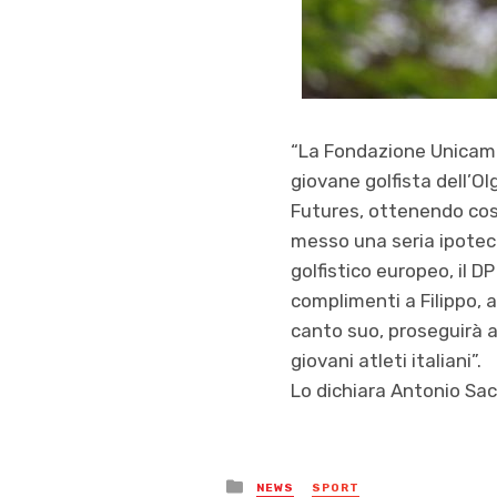
“La Fondazione Unicampus
giovane golfista dell’O
Futures, ottenendo così
messo una seria ipoteca
golfistico europeo, il 
complimenti a Filippo, 
canto suo, proseguirà a
giovani atleti italiani”.
Lo dichiara Antonio Sa
Posted
NEWS
SPORT