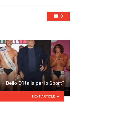
with
0
+ Bello D’Italia per lo Sport”
NEXT ARTICLE