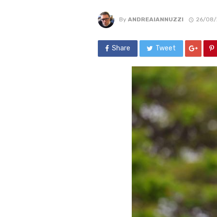
By
ANDREAIANNUZZI
26/08/
Share
Tweet