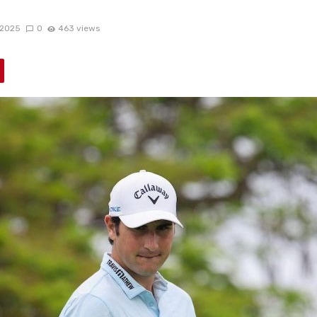
2025
0
463 views