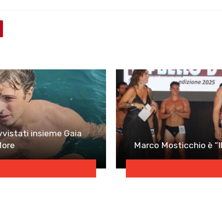
vistati insieme Gaia
More
Marco Mosticchio è “Il 