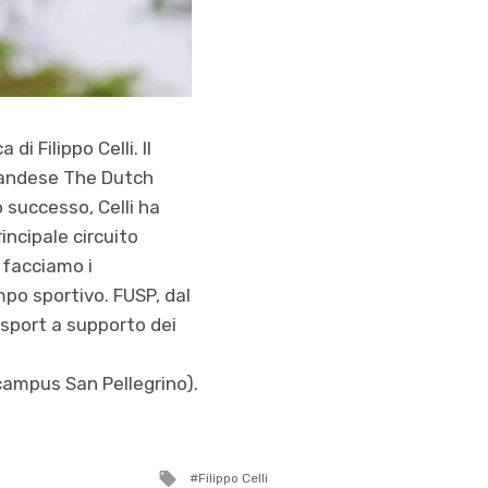
i Filippo Celli. Il
olandese The Dutch
 successo, Celli ha
incipale circuito
 facciamo i
po sportivo. FUSP, dal
 sport a supporto dei
campus San Pellegrino).
Tagged
Filippo Celli