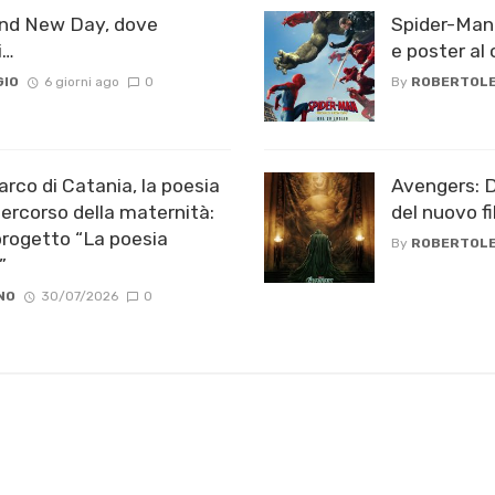
and New Day, dove
Spider-Man:
i…
e poster al 
GIO
6 giorni ago
0
By
ROBERTOLE
rco di Catania, la poesia
Avengers: Do
ercorso della maternità:
del nuovo f
progetto “La poesia
By
ROBERTOLE
”
NO
30/07/2026
0