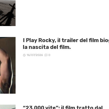
I Play Rocky, il trailer del film 
la nascita del film.
16/07/2026
0
“23.000 vite”: il film tratto dal