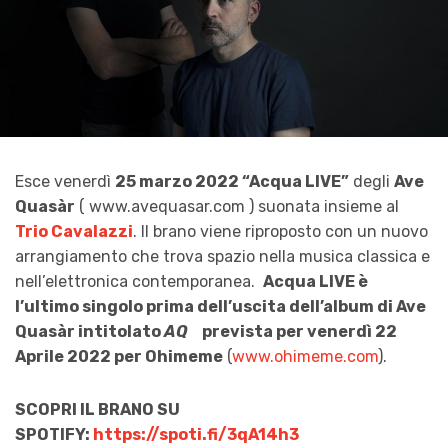
Esce venerdì
25 marzo 2022 “Acqua LIVE”
degli
Ave
Quasàr
( www.avequasar.com ) suonata insieme al
Trio Cavalazzi
. ll brano viene riproposto con un nuovo
arrangiamento che trova spazio nella musica classica e
nell’elettronica contemporanea.
Acqua LIVE è
l’ultimo singolo prima dell’uscita dell’album di Ave
Quasàr intitolato
AQ
prevista per venerdì 22
Aprile 2022 per Ohimeme
(
www.ohimeme.com
).
SCOPRI IL BRANO SU
SPOTIFY:
https://spoti.fi/3qA14h3