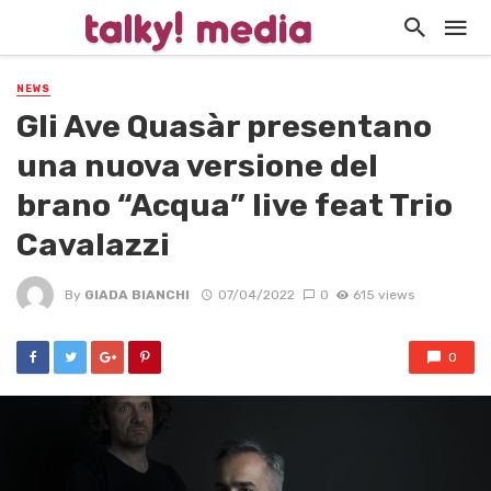
NEWS
Gli Ave Quasàr presentano
una nuova versione del
brano “Acqua” live feat Trio
Cavalazzi
By
GIADA BIANCHI
07/04/2022
0
615 views
0