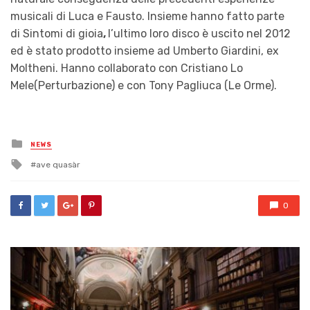
musicali di Luca e Fausto. Insieme hanno fatto parte
di Sintomi di gioia
,
l’ultimo loro disco è uscito nel 2012
ed è stato prodotto insieme ad Umberto Giardini, ex
Moltheni. Hanno collaborato con Cristiano Lo
Mele(Perturbazione) e con Tony Pagliuca (Le Orme).
Posted
NEWS
in
Tagged
ave quasàr
with
0