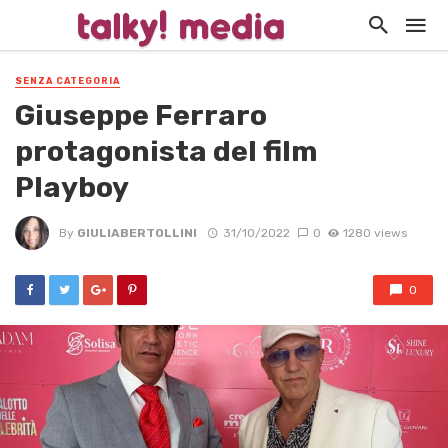
SENZA CATEGORIA
Giuseppe Ferraro
protagonista del film
Playboy
By
GIULIABERTOLLINI
31/10/2022
0
1280 views
0