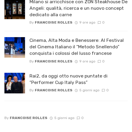
Milano si arricchisce con ZŌN Steakhouse De
Angeli: qualità, ricerca e un nuovo concept
dedicato alla carne
By
FRANCOISE ROLLES
9 ore ago
0
Cinema, Alta Moda e Benessere: Al Festival
del Cinema Italiano il “Metodo Snellendo”
conquista i colossi del lusso francese
By
FRANCOISE ROLLES
9 ore ago
0
Rai2, da oggi otto nuove puntate di
“Performer Cup Italy Pass”
By
FRANCOISE ROLLES
5 giorni ago
0
By
FRANCOISE ROLLES
5 giorni ago
0