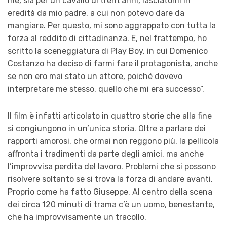
me, sia per un cavallo di trent’anni, lasciatomi in
eredità da mio padre, a cui non potevo dare da
mangiare. Per questo, mi sono aggrappato con tutta la
forza al reddito di cittadinanza. E, nel frattempo, ho
scritto la sceneggiatura di Play Boy, in cui Domenico
Costanzo ha deciso di farmi fare il protagonista, anche
se non ero mai stato un attore, poiché dovevo
interpretare me stesso, quello che mi era successo”.
Il film è infatti articolato in quattro storie che alla fine
si congiungono in un’unica storia. Oltre a parlare dei
rapporti amorosi, che ormai non reggono più, la pellicola
affronta i tradimenti da parte degli amici, ma anche
l’improvvisa perdita del lavoro. Problemi che si possono
risolvere soltanto se si trova la forza di andare avanti.
Proprio come ha fatto Giuseppe. Al centro della scena
dei circa 120 minuti di trama c’è un uomo, benestante,
che ha improvvisamente un tracollo.