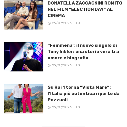
DONATELLA ZACCAGNINI ROMITO
NEL FILM “ELECTION DAY” AL
CINEMA
29/07/2026
0
“Femmena”, il nuovo singolo di
Tony Inbler: una storia vera tra
amore e biografia
29/07/2026
0
Su Rai 1 torna “Vista Mare”:
l’Italia più autentica riparte da
Pozzuoli
29/07/2026
0