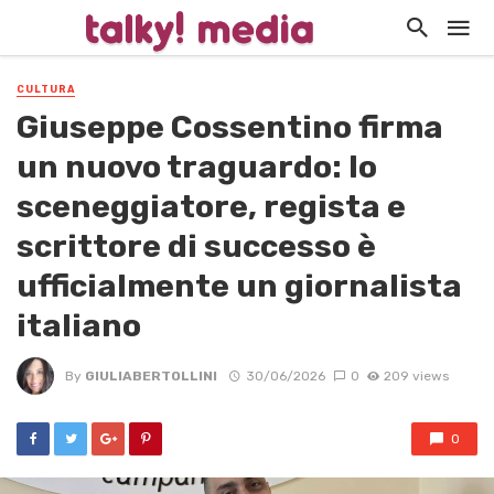
CULTURA
Giuseppe Cossentino firma
un nuovo traguardo: lo
sceneggiatore, regista e
scrittore di successo è
ufficialmente un giornalista
italiano
By
GIULIABERTOLLINI
30/06/2026
0
209 views
0