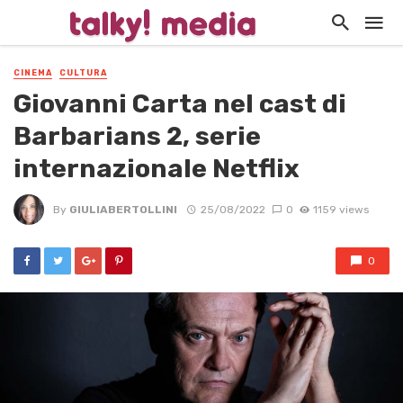
CINEMA
CULTURA
Giovanni Carta nel cast di
Barbarians 2, serie
internazionale Netflix
By
GIULIABERTOLLINI
25/08/2022
0
1159 views
0