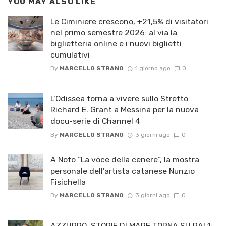
YOU MAY ALSO LIKE
Le Ciminiere crescono, +21,5% di visitatori
nel primo semestre 2026: al via la
biglietteria online e i nuovi biglietti
cumulativi
By
MARCELLO STRANO
1 giorno ago
0
L’Odissea torna a vivere sullo Stretto:
Richard E. Grant a Messina per la nuova
docu-serie di Channel 4
By
MARCELLO STRANO
3 giorni ago
0
A Noto “La voce della cenere”, la mostra
personale dell’artista catanese Nunzio
Fisichella
By
MARCELLO STRANO
3 giorni ago
0
AZZURRO..STORIE DI MARE TORNA SU RAI 1: