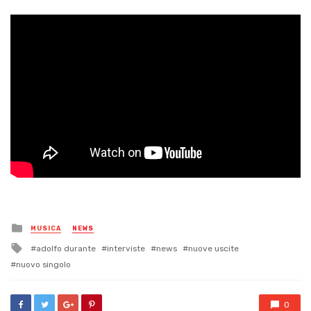
Posted
MUSICA
NEWS
in
Tagged
adolfo durante
interviste
news
nuove uscite
with
nuovo singolo
0