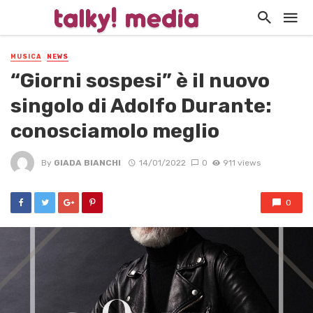
MUSICA
NEWS
“Giorni sospesi” è il nuovo
singolo di Adolfo Durante:
conosciamolo meglio
By
GIADA BIANCHI
14/01/2022
0
911 views
0