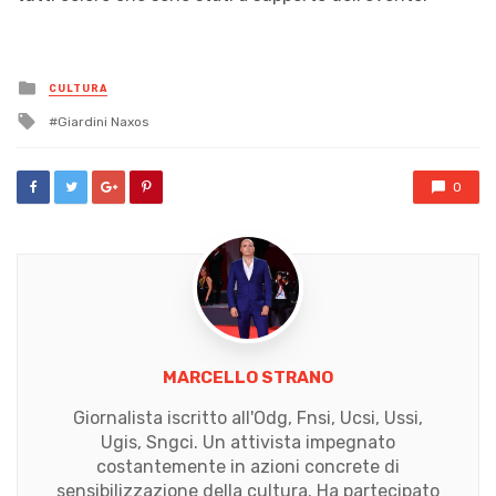
Posted
CULTURA
in
Tagged
Giardini Naxos
with
0
MARCELLO STRANO
Giornalista iscritto all'Odg, Fnsi, Ucsi, Ussi,
Ugis, Sngci. Un attivista impegnato
costantemente in azioni concrete di
sensibilizzazione della cultura. Ha partecipato