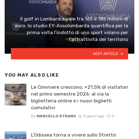
Il golf in Lombardia vale tra 165 e 185 milioni di
euro: lo studio EY-Assolombarda quantifica per la
prima volta l’indotto di uno sport volano per
l’attrattività del territorio
NEXT ARTICLE
YOU MAY ALSO LIKE
Le Ciminiere crescono, +21,5% di visitatori
nel primo semestre 2026: al via la
biglietteria online e i nuovi biglietti
cumulativi
By
MARCELLO STRANO
4 giorni ago
0
L’Odissea torna a vivere sullo Stretto: