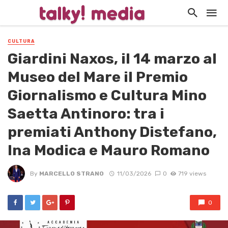
CULTURA
Giardini Naxos, il 14 marzo al
Museo del Mare il Premio
Giornalismo e Cultura Mino
Saetta Antinoro: tra i
premiati Anthony Distefano,
Ina Modica e Mauro Romano
By
MARCELLO STRANO
11/03/2026
0
719 views
0