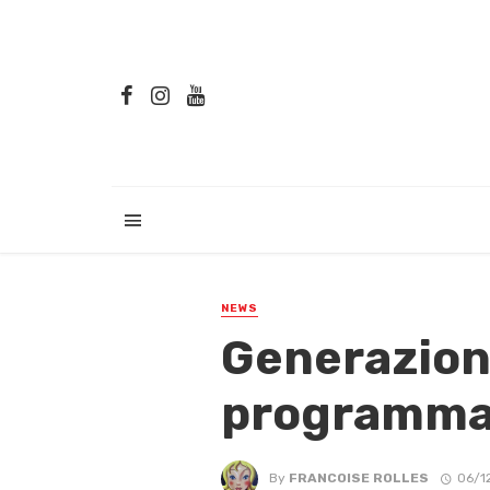
NEWS
Generazione
programma 
By
FRANCOISE ROLLES
06/1