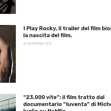
I Play Rocky, il trailer del film 
la nascita del film.
16/07/2026
0
“23.000 vite”: il film tratto dal
documentario “Iuventa” di Miche