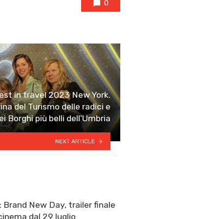
0
est in travel 2023 New York.
na del Turismo delle radici e
ei Borghi più belli dell’Umbria
NEXT ARTICLE
 Brand New Day, trailer finale
cinema dal 29 luglio