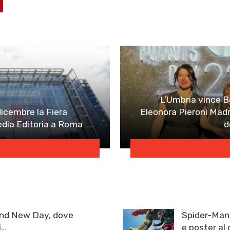
L’Umbria vince B
11 dicembre la Fiera
Eleonora Pieroni Madri
edia Editoria a Roma
d
and New Day, dove
Spider-Man:
i…
e poster al 