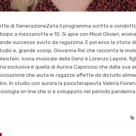
otte di GenerazioneZeta il programma scritto e condott
nticipo a mezzanotte e 10. Si apre con Micol Olivieri, eroi
grande successo avuto da ragazzina. E poi ecco la storia di
studio e, grande scoop, Giovanna Rei che racconta le mole
istein. Icona musicale della Genz è Lorenzo Lepore, figli
ria esclusiva è quella di Aurora Caporossi che dalla sua 
ciazione che aiuta le ragazze affette da disturbi alimen
ni. In studio con aurora la psicoterapeuta Valeria Fiorenz
cologia on line che si è sviluppato nel periodo pandemia