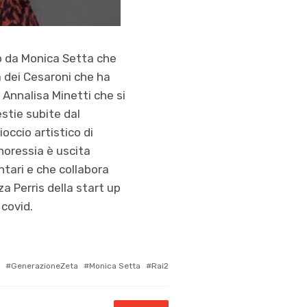
o da Monica Setta che
na dei Cesaroni che ha
 Annalisa Minetti che si
stie subite dal
occio artistico di
anoressia è uscita
tari e che collabora
a Perris della start up
 covid.
Tagged
GenerazioneZeta
Monica Setta
Rai2
with