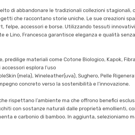
lto di abbandonare le tradizionali collezioni stagionali,
ogetti che raccontano storie uniche. Le sue creazioni spa
t, felpe, accessori e borse. Utilizzando tessuti innovativ
atte e Lino, Francesca garantisce eleganza e qualità se
pe, predilige materiali come Cotone Biologico, Kapok, Fibra
i accessori esplora l’uso
pleSkin (mela), Wineleather(uva), Sughero, Pelle Rigenerat
impegno concreto verso la sostenibilità e l’innovazione.
che rispettano l’ambiente ma che offrono benefici esclusiv
icchiti con sostanze naturali dalle proprietà emollienti, 
 menta e carbonio di bamboo. In aggiunta, selezioniamo ma