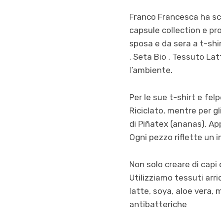
Franco Francesca ha sce
capsule collection e pr
sposa e da sera a t-shir
, Seta Bio , Tessuto L
l’ambiente.
Per le sue t-shirt e fel
Riciclato, mentre per gl
di Piñatex (ananas), Ap
Ogni pezzo riflette un 
Non solo creare di capi 
Utilizziamo tessuti arr
latte, soya, aloe vera,
antibatteriche