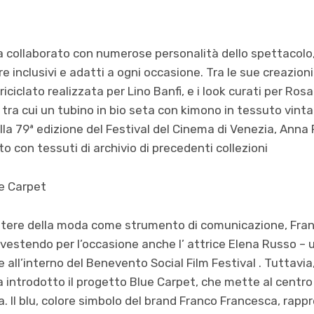
ha collaborato con numerose personalità dello spettacol
 inclusivi e adatti a ogni occasione. Tra le sue creazioni 
riciclato realizzata per Lino Banfi, e i look curati per Ro
, tra cui un tubino in bio seta con kimono in tessuto vin
alla 79ª edizione del Festival del Cinema di Venezia, Anna P
o con tessuti di archivio di precedenti collezioni
ue Carpet
otere della moda come strumento di comunicazione, Fra
vestendo per l’occasione anche l’ attrice Elena Russo – 
e all’interno del Benevento Social Film Festival . Tuttavia
ha introdotto il progetto Blue Carpet, che mette al centro
a. Il blu, colore simbolo del brand Franco Francesca, rapp