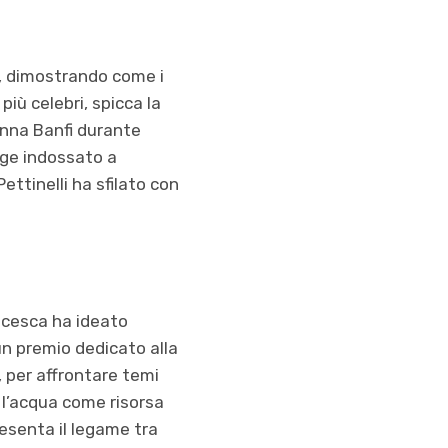
o, dimostrando come i
più celebri, spicca la
sanna Banfi durante
tage indossato a
ettinelli ha sfilato con
ncesca ha ideato
un premio dedicato alla
, per affrontare temi
 l’acqua come risorsa
resenta il legame tra