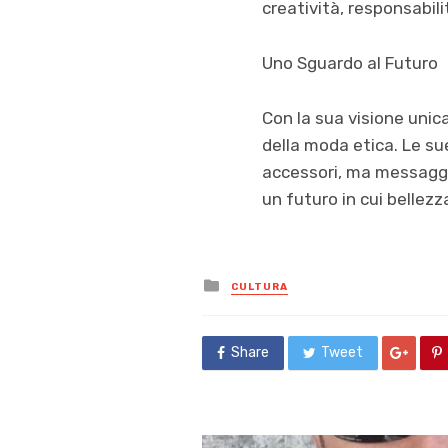
creatività, responsabili
Uno Sguardo al Futuro
Con la sua visione unica
della moda etica. Le su
accessori, ma messaggi 
un futuro in cui bellez
Posted
CULTURA
in
Share
Tweet