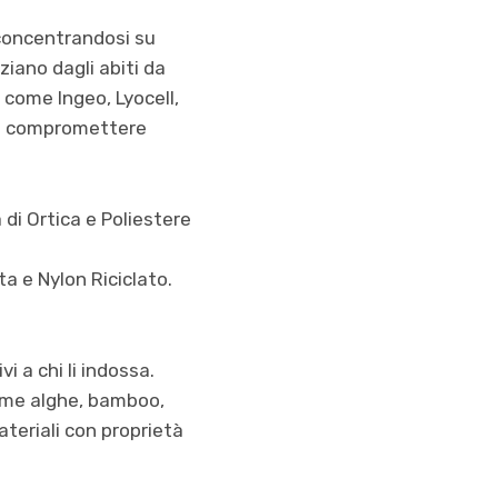
 concentrandosi su
ziano dagli abiti da
i come Ingeo, Lyocell,
nza compromettere
 di Ortica e Poliestere
a e Nylon Riciclato.
i a chi li indossa.
come alghe, bamboo,
teriali con proprietà