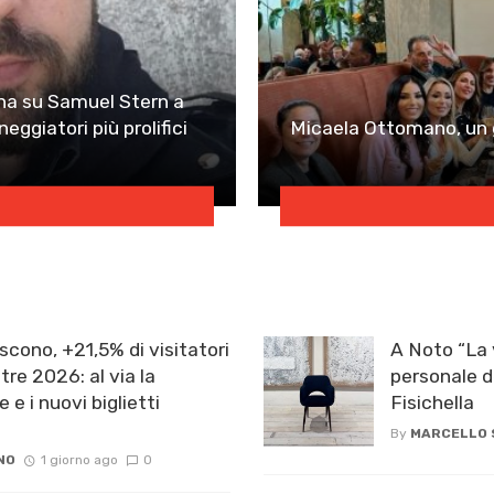
 su Samuel Stern a
ggiatori più prolifici
Micaela Ottomano, un 
scono, +21,5% di visitatori
A Noto “La 
re 2026: al via la
personale d
e e i nuovi biglietti
Fisichella
By
MARCELLO
NO
1 giorno ago
0