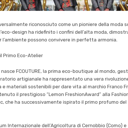
versalmente riconosciuto come un pioniere della moda sos
l’eco-design ha ridefinito i confini dell’alta moda, dimost
er l’ambiente possono convivere in perfetta armonia.
il Primo Eco-Atelier
 nasce FCOUTURE, la prima eco-boutique al mondo, gesti
atorio artigianale ha rappresentato una vera rivoluzion
 e materiali sostenibili per dare vita al marchio Franco 
ttenuto il prestigioso “Lemon FreshionAward” alla Fashio
ic, che ha successivamente ispirato il primo profumo del 
um Internazionale dell’Agricoltura di Cernobbio (Como) e i