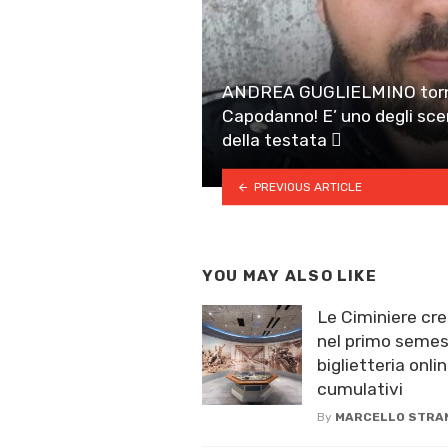
ANDREA GUGLIELMINO torna
Capodanno! E’ uno degli scene
della testata 
PREVIOUS ARTICLE
YOU MAY ALSO LIKE
Le Ciminiere cre
nel primo semest
biglietteria onlin
cumulativi
By
MARCELLO STRA